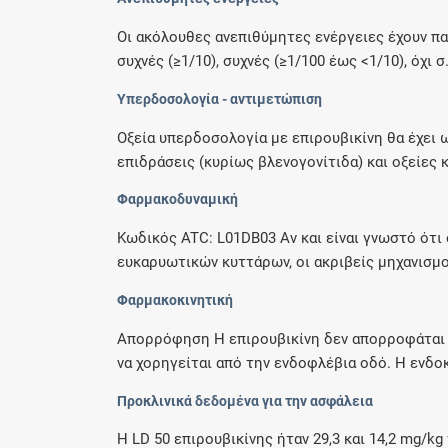
Οι ακόλουθες ανεπιθύμητες ενέργειες έχουν πα
συχνές (≥1/10), συχνές (≥1/100 έως <1/10), όχι σ.
Υπερδοσολογία - αντιμετώπιση
Οξεία υπερδοσολογία με επιρουβικίνη θα έχει
επιδράσεις (κυρίως βλενογονίτιδα) και οξείες κ
Φαρμακοδυναμική
Κωδικός ATC: L01DB03 Αν και είναι γνωστό ότι
ευκαρυωτικών κυττάρων, οι ακριβείς μηχανισμοί
Φαρμακοκινητική
Απορρόφηση Η επιρουβικίνη δεν απορροφάται α
να χορηγείται από την ενδοφλέβια οδό. Η ενδοκ
Προκλινικά δεδομένα για την ασφάλεια
Η LD 50 επιρουβικίνης ήταν 29,3 και 14,2 mg/kg