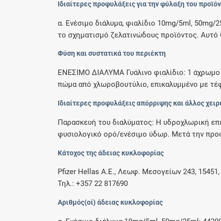
Ιδιαίτερες προφυλάξεις για την φύλαξη του προϊό
α. Ενέσιμο διάλυμα, φιαλίδιο 10mg/5ml, 50mg/2
το σχηματισμό ζελατινώδους προϊόντος. Αυτό θ
Φύση και συστατικά του περιέκτη
ΕΝΕΣΙΜΟ ΔΙΑΛΥΜΑ Γυάλινο φιαλίδιo: 1 άχρωμο γ
πώμα από χλωροβουτύλιο, επικαλυμμένο με τέφ
Ιδιαίτερες προφυλάξεις απόρριψης και άλλος χειρ
Παρασκευή του διαλύματος: Η υδροχλωρική επιρ
φυσιολογικό ορό/ενέσιμο ύδωρ. Μετά την προσ
Κάτοχος της άδειας κυκλοφορίας
Pfizer Hellas Α.Ε., Λεωφ. Μεσογείων 243, 15451
Τηλ.: +357 22 817690
Αριθμός(οί) άδειας κυκλοφορίας