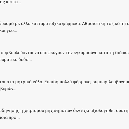
ς κυττα...
δυασμό με άλλα κυτταροτοξικά φάρμακα. Αθροιστική τοξικότητα 
αι γασ...
α συμβουλεύονται να αποφεύγουν την εγκυμοσύνη κατά τη διάρκε
αματικά δεδο...
εται στο μητρικό γάλα. Επειδή πολλά φάρμακα, συμπεριλαμβανομ
βαρών...
οδήγησης ή χειρισμού μηχανημάτων δεν έχει αξιολογηθεί συστημ
οία προ...