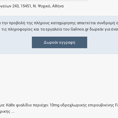
είων 243, 15451, Ν. Ψυχικό, Αθήνα
Συνδρομές
α την προβολή της πλήρους καταχώρησης απαιτείται συνδρομή σ
Μάθετε περισσότερα για τα οφέλη και τις
ις πληροφορίες και τα εργαλεία του Galinos.gr δωρεάν για ένα
επιπλέον παροχές των συνδρομητικών
προγραμμάτων
Δωρεάν εγγραφή
Ενδείξεις και αγωγές
Βρείτε θεραπευτικές ενδείξεις και αγωγές για
νόσους, συμπτώματα και ιατρικές πράξεις
υμα: Κάθε φιαλίδιο περιέχει 10mg υδροχλωρικής επιρουβικίνης F
ικής ...
Γνωρίζατε ότι...