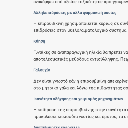
ανακάμψει από οξείες τοξικότητες προηγούμενη
Αλληλεπιδράσεις με άλλα φάρμακα ή ουσίες
Η επιρουβικίνη χρησιμοποιείται κυρίως σε συν
επιδράσεις στον μυελό/αιματολογικό σύστημα κ
Κύηση
Γυναίκες σε αναπαραγωγική ηλικία θα πρέπει ν
αποτελεσματικές μεθόδους αντισύλληψης. Πειρ
Γαλουχία
Δεν είναι γνωστό εάν η επιρουβικίνη απεκκρίν
στο μητρικό γάλα και λόγω της πιθανότητας σο
Ικανότητα οδήγησης και χειρισμός μηχανημάτων
Η επίδραση της επιρουβικίνης στην ικανότητα 
προκαλέσει επεισόδια ναυτίας και έμετου, τα οπ
Ανεπιθύμητες ενέργειες