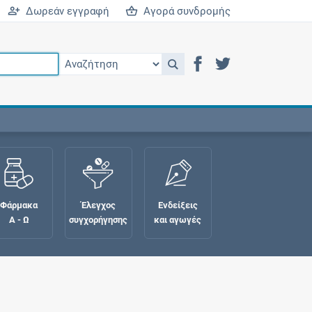
Δωρεάν εγγραφή
Αγορά συνδρομής
Φάρμακα
Έλεγχος
Ενδείξεις
Α - Ω
συγχορήγησης
και αγωγές