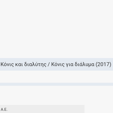
Ελέγξτε την αγωγή σας για αντενδείξεις και
αλληλεπιδράσεις μεταξύ των φαρμάκων
Οι συνταγές μου
Αποθηκεύστε τις συνταγές σας και
μοιραστείτε τις εύκολα και με ασφάλεια
όνις και διαλύτης / Κόνις για διάλυμα (2017)
Μητρότητα και φάρμακα
Ενημερωθείτε για την ασφάλεια χορήγησης
ενός φαρμάκου κατά τη διάρκεια της
εγκυμοσύνης ή του θηλασμού
 Α.Ε.