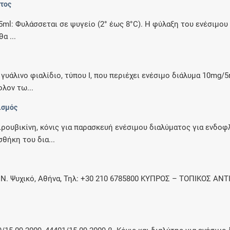
ντος
5ml: Φυλάσσεται σε ψυγείο (2° έως 8°C). Η φύλαξη του ενέσιμο
α ...
υάλινο φιαλίδιο, τύπου I, που περιέχει ενέσιμο διάλυμα 10mg/
λον τω...
ισμός
ουβικίνη, κόνις για παρασκευή ενέσιμου διαλύματος για ενδοφλ
θήκη του δια...
, Ν. Ψυχικό, Αθήνα, Τηλ: +30 210 6785800 ΚΥΠΡΟΣ – ΤΟΠΙΚΟΣ ΑΝΤΙ