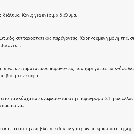
Μοιραζόμαστε μαζί σας γεγονότα της
πορείας του Galinos.gr από το 2011 μέχρι
ο διάλυμα. Κόνις για ενέσιμο διάλυμα.
σήμερα
ιτωτικός κυτταροστατικός παράγοντας. Χορηγούμενη μόνη της, 
βάνοντα...
 είναι κυτταροτοξικός παράγοντας που χορηγείται με ενδοφλέ
ε βάση την επιφά...
 από τα έκδοχα που αναφέρονται στην παράγραφο 6.1 ή σε άλλες
 πρέπει να...
νο κάτω από την επίβλεψη ειδικών γιατρών με εμπειρία στη χημε