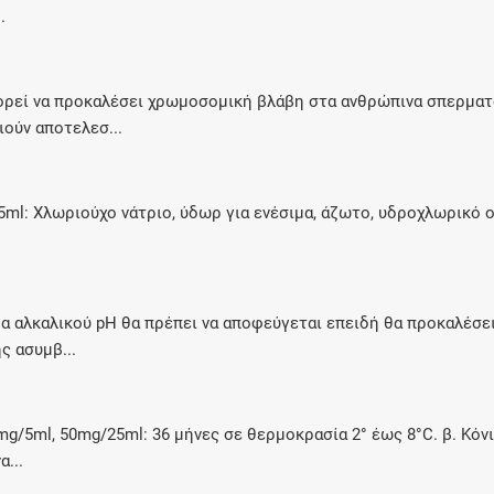
.
ορεί να προκαλέσει χρωμοσομική βλάβη στα ανθρώπινα σπερματ
ιούν αποτελεσ...
5ml: Χλωριούχο νάτριο, ύδωρ για ενέσιμα, άζωτο, υδροχλωρικό οξύ
.
 αλκαλικού pΗ θα πρέπει να αποφεύγεται επειδή θα προκαλέσει
ς ασυμβ...
mg/5ml, 50mg/25ml: 36 μήνες σε θερμοκρασία 2° έως 8°C. β. Κόνι
α...