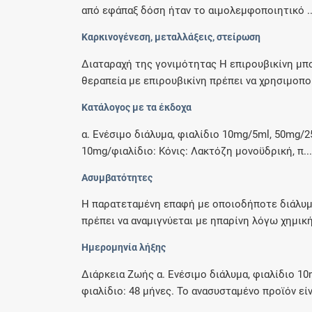
από εφάπαξ δόση ήταν το αιμολεμφοποιητικό ..
Καρκινογένεση, μεταλλάξεις, στείρωση
Διαταραχή της γονιμότητας Η επιρουβικίνη μπ
θεραπεία με επιρουβικίνη πρέπει να χρησιμοπο
Κατάλογος µε τα έκδοχα
α. Ενέσιμο διάλυμα, φιαλίδιο 10mg/5ml, 50mg/2
10mg/φιαλίδιο: Κόνις: Λακτόζη μονοϋδρική, π..
Ασυµβατότητες
Η παρατεταμένη επαφή με οποιοδήποτε διάλυμα
πρέπει να αναμιγνύεται με ηπαρίνη λόγω χημική
Ημερομηνία λήξης
∆ιάρκεια Ζωής α. Ενέσιμο διάλυμα, φιαλίδιο 10
φιαλίδιο: 48 μήνες. Το ανασυσταμένο προϊόν είν