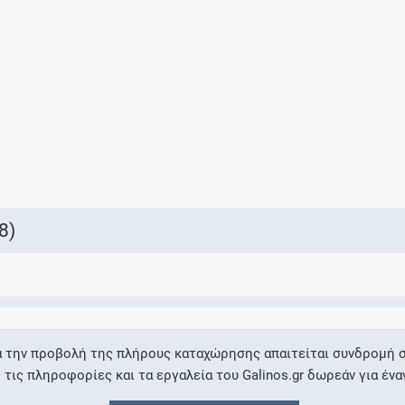
Ελέγξτε την αγωγή σας για αντενδείξεις και
αλληλεπιδράσεις μεταξύ των φαρμάκων
Οι συνταγές μου
Αποθηκεύστε τις συνταγές σας και
μοιραστείτε τις εύκολα και με ασφάλεια
8)
Μητρότητα και φάρμακα
Ενημερωθείτε για την ασφάλεια χορήγησης
α την προβολή της πλήρους καταχώρησης απαιτείται συνδρομή σ
ενός φαρμάκου κατά τη διάρκεια της
ις πληροφορίες και τα εργαλεία του Galinos.gr δωρεάν για ένα
εγκυμοσύνης ή του θηλασμού