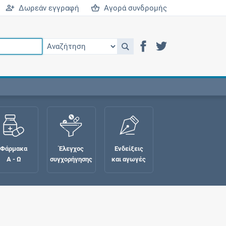
Δωρεάν εγγραφή
Αγορά συνδρομής
Φάρμακα
Έλεγχος
Ενδείξεις
Α - Ω
συγχορήγησης
και αγωγές