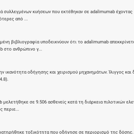
ικά συλλεγμένων κυήσεων που εκτέθηκαν σε adalimumab έχοντα
τερες από ...
ένη βιβλιογραφία υποδεικνύουν ότι το adalimumab απεκκρίνετα
 στο ανθρώπινο γ...
την ικανότητα οδήγησης και χειρισμού μηχανημάτων. Ίλιγγος και
.8).
 μελετήθηκε σε 9.506 ασθενείς κατά τη διάρκεια πιλοτικών ελε
 περιε...
αρατηρήθηκε τοξικότητα που οδήγησε σε περιορισμό της δόσης.