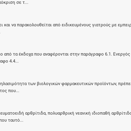
όκριση σε τ...
Μοιραζόμαστε μαζί σας γεγονότα της
πορείας του Galinos.gr από το 2011 μέχρι
σήμερα
ει και να παρακολουθείται από ειδικευμένους γιατρούς με εμπει
.
ιο από τα έκδοχα που αναφέρονται στην παράγραφο 6.1. Ενεργό
φο 4.4...
χνηλασιμότητα των βιολογικών φαρμακευτικών προϊόντων, πρέπει
ος που...
ρευματοειδή αρθρίτιδα, πολυαρθρική νεανική ιδιοπαθή αρθρίτιδ
ου ταυτό...