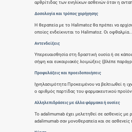
αρθρίτιδας των ενηλίκων ασθενών όταν η ανταπ
Δοσολογία και τρόπος χορήγησης
Η θεραπεία με το Halimatoz θα πρέπει να αρχίσ
οποίες ενδείκνυται το Halimatoz. Οι οφθαλμία..
Αντενδείξεις
Υπερευαισθησία στη δραστική ουσία ή σε κάπο
σήψη και ευκαιριακές λοιμώξεις (βλέπε παράγρα
Προφυλάξεις και προειδοποιήσεις
Ιχνηλασιμότητα Προκειμένου να βελτιωθεί η ι
ο αριθμός παρτίδας του φαρμακευτικού προϊόντ
Αλληλεπιδράσεις με άλλα φάρμακα ή ουσίες
Το adalimumab έχει μελετηθεί σε ασθενείς με 
adalimumab σαν μονοθεραπεία και σε ασθενείς π