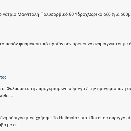
 νάτριο Μαννιτόλη Πολυσορβικό 80 Υδροχλωρικό οξύ (για ρύθμι
το παρόν φαρμακευτικό προϊόν δεν πρέπει να αναμειγνύεται με 
ντος
τε. Φυλάσσετε την προγεμισμένη σύριγγα / την προγεμισμένη συ
άθε ...
νη σύριγγα μίας χρήσης: Το Halimatoz διατίθεται σε σύριγγα μί
α με α...