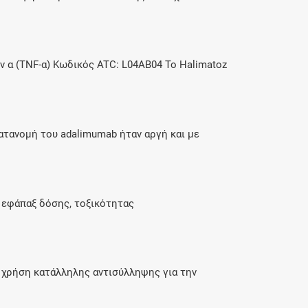
α (TNF-α) Κωδικός ATC: L04AΒ04 Το Halimatoz
τανομή του adalimumab ήταν αργή και με
ς εφάπαξ δόσης, τοξικότητας
η χρήση κατάλληλης αντισύλληψης για την