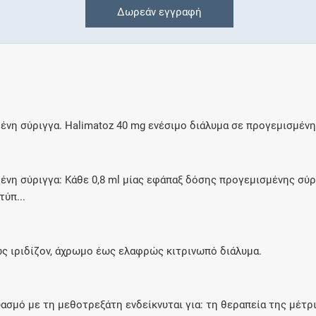
Δωρεάν εγγραφή
Συνδρομές
Μάθετε περισσότερα για τα οφέλη και τις
επιπλέον παροχές των συνδρομητικών
προγραμμάτων
ένη σύριγγα. Halimatoz 40 mg ενέσιμο διάλυμα σε προγεμισμένη
Ενδείξεις και αγωγές
ένη σύριγγα: Κάθε 0,8 ml μίας εφάπαξ δόσης προγεμισμένης σύρ
ύπ...
Βρείτε θεραπευτικές ενδείξεις και αγωγές για
νόσους, συμπτώματα και ιατρικές πράξεις
ώς ιριδίζον, άχρωμο έως ελαφρώς κιτρινωπό διάλυμα.
Γνωρίζατε ότι...
υασμό με τη μεθοτρεξάτη ενδείκνυται για: τη θεραπεία της μέτ