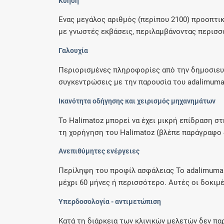
Κύηση
Ένας μεγάλος αριθμός (περίπου 2100) προοπτ
με γνωστές εκβάσεις, περιλαμβάνοντας περισσό
Γαλουχία
Περιορισμένες πληροφορίες από την δημοσιευμ
συγκεντρώσεις με την παρουσία του adalimumab
Ικανότητα οδήγησης και χειρισμός μηχανημάτων
Το Halimatoz μπορεί να έχει μικρή επίδραση σ
τη χορήγηση του Halimatoz (βλέπε παράγραφο 4
Ανεπιθύμητες ενέργειες
Περίληψη του προφίλ ασφάλειας Το adalimumab
μέχρι 60 μήνες ή περισσότερο. Αυτές οι δοκιμές
Υπερδοσολογία - αντιμετώπιση
Κατά τη διάρκεια των κλινικών μελετών δεν π