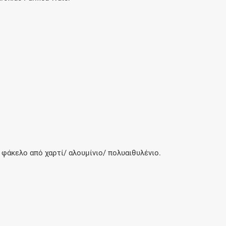
 φάκελο από χαρτί/ αλουμίνιο/ πολυαιθυλένιο.