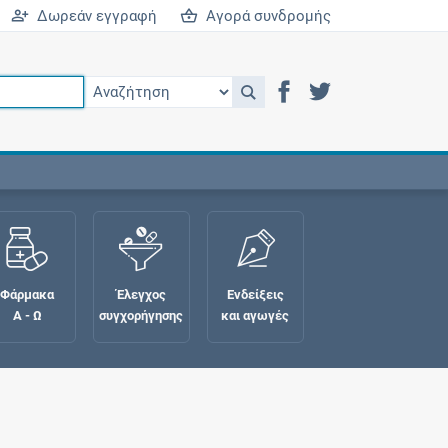
Δωρεάν εγγραφή
Αγορά συνδρομής
Φάρμακα
Έλεγχος
Ενδείξεις
Α - Ω
συγχορήγησης
και αγωγές