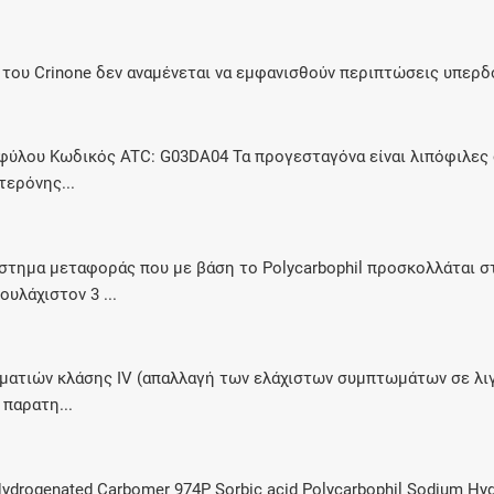
ου Crinone δεν αναμένεται να εμφανισθούν περιπτώσεις υπερδ
ύλου Κωδικός ATC: G03DA04 Τα προγεσταγόνα είναι λιπόφιλες 
τερόνης...
στημα μεταφοράς που με βάση το Polycarbophil προσκολλάται στ
υλάχιστον 3 ...
 ματιών κλάσης IV (απαλλαγή των ελάχιστων συμπτωμάτων σε λιγ
παρατη...
e Hydrogenated Carbomer 974P Sorbic acid Polycarbophil Sodium Hyd