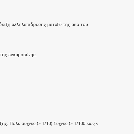
όδειξη αλληλεπίδρασης μεταξύ της από του
 της εγκυμοσύνης.
ς: Πολύ συχνές (≥ 1/10) Συχνές (≥ 1/100 έως <