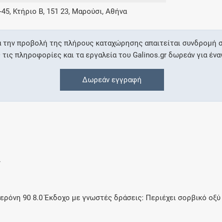
-45, Κτήριο Β, 151 23, Μαρούσι, Αθήνα
Συνδρομές
α την προβολή της πλήρους καταχώρησης απαιτείται συνδρομή σ
Μάθετε περισσότερα για τα οφέλη και τις
ις πληροφορίες και τα εργαλεία του Galinos.gr δωρεάν για ένα
επιπλέον παροχές των συνδρομητικών
προγραμμάτων
Δωρεάν εγγραφή
Ενδείξεις και αγωγές
Βρείτε θεραπευτικές ενδείξεις και αγωγές για
νόσους, συμπτώματα και ιατρικές πράξεις
.
νη 90 8.0 Έκδοχο με γνωστές δράσεις: Περιέχει σορβικό οξύ 0,
Γνωρίζατε ότι...