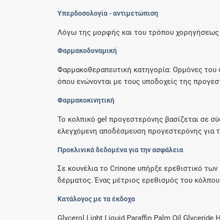
Υπερδοσολογία - αντιμετώπιση
Λόγω της μορφής και του τρόπου χορηγήσεως τ
Φαρμακοδυναμική
Φαρμακοθεραπευτική κατηγορία: Ορμόνες του φ
όπου ενώνονται με τους υποδοχείς της προγεσ
Φαρμακοκινητική
Το κολπικό gel προγεστερόνης βασίζεται σε σύ
ελεγχόμενη αποδέσμευση προγεστερόνης για το
Προκλινικά δεδομένα για την ασφάλεια
Σε κουνέλια το Crinone υπήρξε ερεθιστικό των
δέρματος. Ένας μέτριος ερεθισμός του κόλπου 
Κατάλογος με τα έκδοχα
Glycerol Light Liquid Paraffin Palm Oil Glycerid