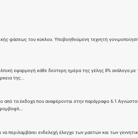
Μοιραζόμαστε μαζί σας γεγονότα της
πορείας του Galinos.gr από το 2011 μέχρι
σήμερα
ικής φάσεως του κύκλου. Υποβοηθούμενη τεχνητή γονιμοποίηση
πική εφαρμογή κάθε δεύτερη ημέρα της γέλης 8% ανάλογα με τ
ρκεια της...
ιο από τα έκδοχα που αναφέρονται στην παράγραφο 6.1 Αγνώστου
ρομβοφλ...
ι να περιλαμβάνει ενδελεχή έλεγχο των μαστών και των γεννητι