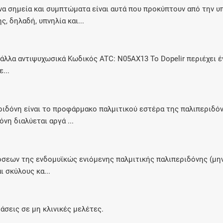
να σημεία και συμπτώματα είναι αυτά που προκύπτουν από την
 δηλαδή, υπνηλία και...
λα αντιψυχωσικά Κωδικός ATC: N05AX13 Το Dopelir περιέχει ένα
...
ιδόνη είναι το προφάρμακο παλμιτικού εστέρα της παλιπεριδόν
νη διαλύεται αργά ...
σεων της ενδομυϊκώς ενιόμενης παλμιτικής παλιπεριδόνης (μην
 σκύλους κα...
σεις σε μη κλινικές μελέτες.