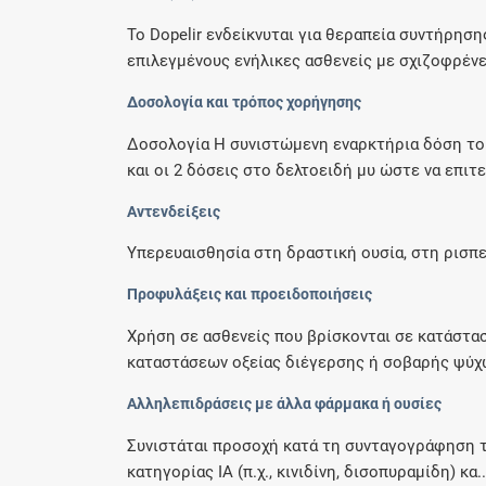
Το Dopelir ενδείκνυται για θεραπεία συντήρησ
επιλεγμένους ενήλικες ασθενείς με σχιζοφρένεια
Δοσολογία και τρόπος χορήγησης
Δοσολογία Η συνιστώμενη εναρκτήρια δόση του 
και οι 2 δόσεις στο δελτοειδή μυ ώστε να επιτε
Αντενδείξεις
Υπερευαισθησία στη δραστική ουσία, στη ρισπε
Προφυλάξεις και προειδοποιήσεις
Χρήση σε ασθενείς που βρίσκονται σε κατάστασ
καταστάσεων οξείας διέγερσης ή σοβαρής ψύχω
Αλληλεπιδράσεις με άλλα φάρμακα ή ουσίες
Συνιστάται προσοχή κατά τη συνταγογράφηση το
κατηγορίας ΙΑ (π.χ., κινιδίνη, δισοπυραμίδη) κα..