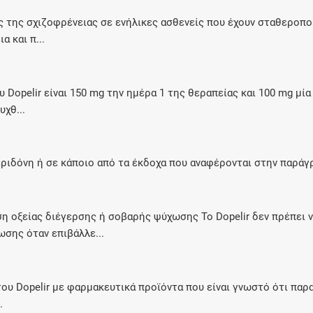
Μοιραζόμαστε μαζί σας γεγονότα της
ης της σχιζοφρένειας σε ενήλικες ασθενείς που έχουν σταθεροπο
πορείας του Galinos.gr από το 2011 μέχρι
 και π...
σήμερα
Dopelir είναι 150 mg την ημέρα 1 της θεραπείας και 100 mg μί
υχθ...
ριδόνη ή σε κάποιο από τα έκδοχα που αναφέρονται στην παράγ
η οξείας διέγερσης ή σοβαρής ψύχωσης Το Dopelir δεν πρέπει ν
σης όταν επιβάλλε...
υ Dopelir με φαρμακευτικά προϊόντα που είναι γνωστό ότι παρατ
.