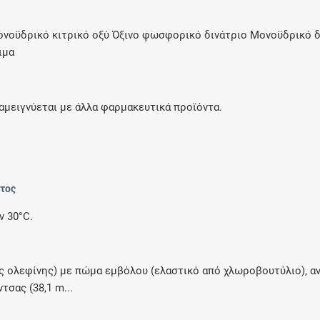
νοϋδρικό κιτρικό οξύ Όξινο φωσφορικό δινάτριο Μονοϋδρικό δ
ιμα
αμειγνύεται με άλλα φαρμακευτικά προϊόντα.
ντος
 30°C.
 ολεφίνης) με πώμα εμβόλου (ελαστικό από χλωροβουτύλιο), αν
σας (38,1 m...