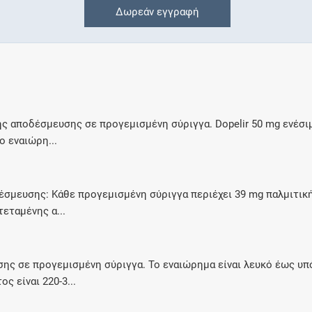
Δωρεάν εγγραφή
Συνδρομές
Μάθετε περισσότερα για τα οφέλη και τις
επιπλέον παροχές των συνδρομητικών
προγραμμάτων
ης αποδέσμευσης σε προγεμισμένη σύριγγα. Dopelir 50 mg ενέ
ο εναιώρη...
Ενδείξεις και αγωγές
σμευσης: Κάθε προγεμισμένη σύριγγα περιέχει 39 mg παλμιτική
Βρείτε θεραπευτικές ενδείξεις και αγωγές για
εταμένης α...
νόσους, συμπτώματα και ιατρικές πράξεις
ς σε προγεμισμένη σύριγγα. Το εναιώρημα είναι λευκό έως υπ
ς είναι 220-3...
Γνωρίζατε ότι...