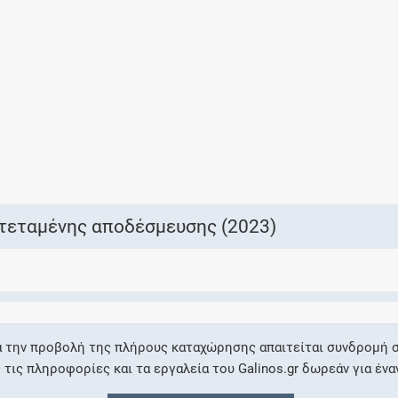
Ελέγξτε την αγωγή σας για αντενδείξεις και
αλληλεπιδράσεις μεταξύ των φαρμάκων
Οι συνταγές μου
Αποθηκεύστε τις συνταγές σας και
μοιραστείτε τις εύκολα και με ασφάλεια
τεταμένης αποδέσμευσης (2023)
Μητρότητα και φάρμακα
Ενημερωθείτε για την ασφάλεια χορήγησης
α την προβολή της πλήρους καταχώρησης απαιτείται συνδρομή σ
ενός φαρμάκου κατά τη διάρκεια της
ις πληροφορίες και τα εργαλεία του Galinos.gr δωρεάν για ένα
εγκυμοσύνης ή του θηλασμού