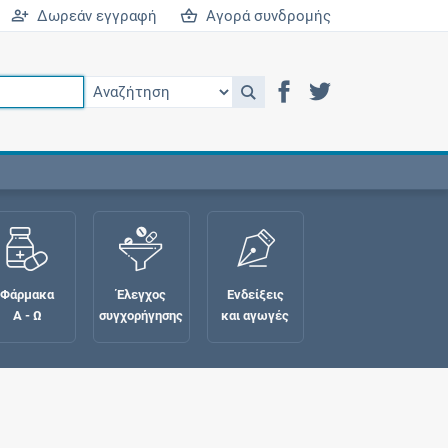
Δωρεάν εγγραφή
Αγορά συνδρομής
Φάρμακα
Έλεγχος
Ενδείξεις
Α - Ω
συγχορήγησης
και αγωγές