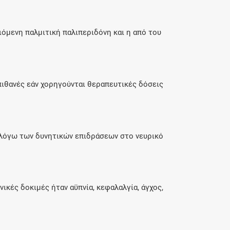
ιόμενη παλμιτική παλιπεριδόνη και η από του
πιθανές εάν χορηγούνται θεραπευτικές δόσεις
ν λόγω των δυνητικών επιδράσεων στο νευρικό
κές δοκιμές ήταν αϋπνία, κεφαλαλγία, άγχος,