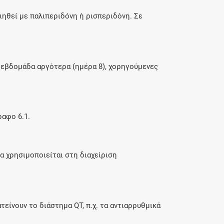
ιηθεί με παλιπεριδόνη ή ρισπεριδόνη. Σε
α εβδομάδα αργότερα (ημέρα 8), χορηγούμενες
ραφο 6.1.
α χρησιμοποιείται στη διαχείριση
είνουν το διάστημα QT, π.χ. τα αντιαρρυθμικά