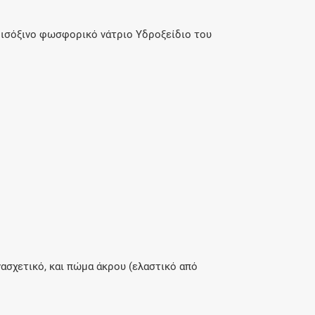
ισόξινο φωσφορικό νάτριο Υδροξείδιο του
ασχετικό, και πώμα άκρου (ελαστικό από