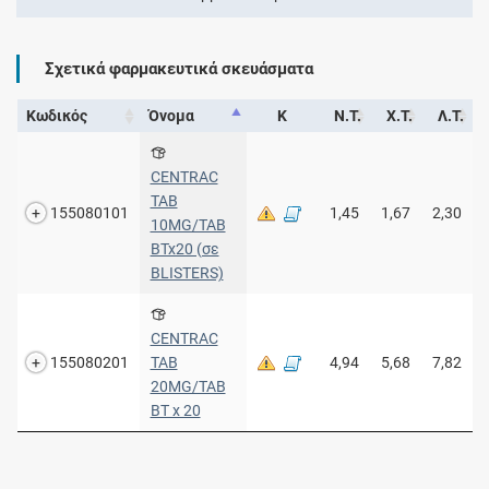
Σχετικά φαρμακευτικά σκευάσματα
Κωδικός
Όνομα
Κ
Ν.Τ.
Χ.Τ.
Λ.Τ.
CENTRAC
TAB
155080101
1,45
1,67
2,30
10MG/TAB
BTx20 (σε
BLISTERS)
CENTRAC
155080201
TAB
4,94
5,68
7,82
20MG/TAB
BT x 20