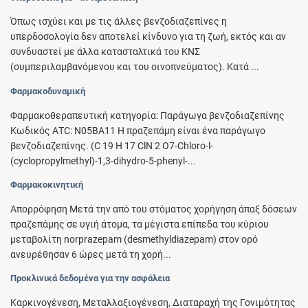
Όπως ισχύει και με τις άλλες βενζοδιαζεπίνες η
υπερδοσολογία δεν αποτελεί κίνδυνο για τη ζωή, εκτός και αν
συνδυαστεί με άλλα κατασταλτικά του ΚΝΣ
(συμπεριλαμβανόμενου και του οινοπνεύματος). Κατά ...
Φαρμακοδυναμική
Φαρμακοθεραπευτική κατηγορία: Παράγωγα βενζοδιαζεπίνης
Κωδικός ΑΤC: Ν05BA11 Η πραζεπάμη είναι ένα παράγωγο
βενζοδιαζεπίνης. (C 19 H 17 ClN 2 O7-Chloro-l-
(cyclopropylmethyl)-1,3-dihydro-5-phenyl-...
Φαρμακοκινητική
Απορρόφηση Μετά την από του στόματος χορήγηση άπαξ δόσεων
πραζεπάμης σε υγιή άτομα, τα μέγιστα επίπεδα του κύριου
μεταβολίτη norprazepam (desmethyldiazepam) στον ορό
ανευρέθησαν 6 ώρες μετά τη χορή...
Προκλινικά δεδομένα για την ασφάλεια
Kαρκινογένεση, Μεταλλαξιoγένεση, Διαταραχή της Γονιμότητας