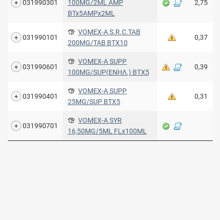
031990301
100MG/2ML AMP
2,75
BTx5AMPx2ML
VOMEX-A S.R.C.TAB
031990101
0,37
200MG/TAB ΒΤΧ10
VOMEX-A SUPP
031990601
0,39
100MG/SUP(ΕΝΗΛ.) ΒΤΧ5
VOMEX-A SUPP
031990401
0,31
25MG/SUP ΒΤΧ5
VOMEX-A SYR
031990701
16,50MG/5ML FLx100ML