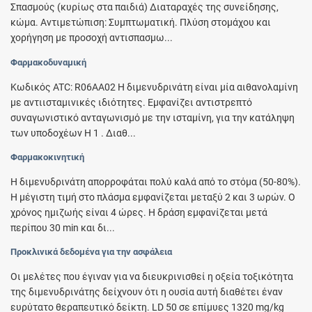
Σπασμούς (κυρίως στα παιδιά) Διαταραχές της συνείδησης,
κώμα. Αντιμετώπιση: Συμπτωματική. Πλύση στομάχου και
χορήγηση με προσοχή αντισπασμω...
Φαρμακοδυναμική
Κωδικός ATC: R06AA02 Η διμενυδρινάτη είναι μία αιθανολαμίνη
με αντιισταμινικές ιδιότητες. Εμφανίζει αντιστρεπτό
συναγωνιστικό ανταγωνισμό με την ισταμίνη, για την κατάληψη
των υποδοχέων H 1 . Διαθ...
Φαρμακοκινητική
Η διμενυδρινάτη απορροφάται πολύ καλά από το στόμα (50-80%).
Η μέγιστη τιμή στο πλάσμα εμφανίζεται μεταξύ 2 και 3 ωρών. Ο
χρόνος ημιζωής είναι 4 ώρες. Η δράση εμφανίζεται μετά
περίπου 30 min και δι...
Προκλινικά δεδομένα για την ασφάλεια
Οι μελέτες που έγιναν για να διευκρινισθεί η οξεία τοξικότητα
της διμενυδρινάτης δείχνουν ότι η oυσία αυτή διαθέτει έναν
ευρύτατο θεραπευτικό δείκτη. LD 50 σε επίμυες 1320 mg/kg