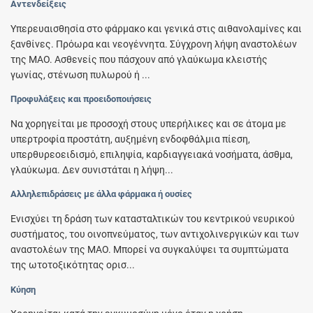
Αντενδείξεις
Υπερευαισθησία στο φάρμακο και γενικά στις αιθανολαμίνες και
ξανθίνες. Πρόωρα και νεογέννητα. Σύγχρονη λήψη αναστολέων
της ΜΑΟ. Ασθενείς που πάσχουν από γλαύκωμα κλειστής
γωνίας, στένωση πυλωρού ή ...
Προφυλάξεις και προειδοποιήσεις
Να χορηγείται με προσοχή στους υπερήλικες και σε άτομα με
υπερτροφία προστάτη, αυξημένη ενδοφθάλμια πίεση,
υπερθυρεοειδισμό, επιληψία, καρδιαγγειακά νοσήματα, άσθμα,
γλαύκωμα. Δεν συνιστάται η λήψη...
Αλληλεπιδράσεις με άλλα φάρμακα ή ουσίες
Ενισχύει τη δράση των κατασταλτικών του κεντρικού νευρικού
συστήματος, του οινοπνεύματος, των αντιχολινεργικών και των
αναστολέων της ΜΑΟ. Μπορεί να συγκαλύψει τα συμπτώματα
της ωτοτοξικότητας ορισ...
Κύηση