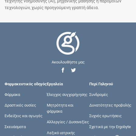
τεχνητής νοημοσύνης (AI), μηχανικής μάθησης ή παρόμοιων
τεχνολογιών, χωρίς προηγούμενη γραπτή άδεια.
Ακουλουθήστε μας
Φαρμακευτικός οδηγός
Εργαλεία
Περί Γαληνού
Φάρμακα
Έλεγχος συγχορήγησης
Συνδρομές
Δραστικές ουσίες
Μητρότητα και
Δυνατότητες προβολής
φάρμακα
Ενδείξεις και αγωγές
Συχνές ερωτήσεις
Αλλεργίες / Δυσανεξίες
Σκευάσματα
Σχετικά με την Ergobyte
Λεξικό ιατρικής