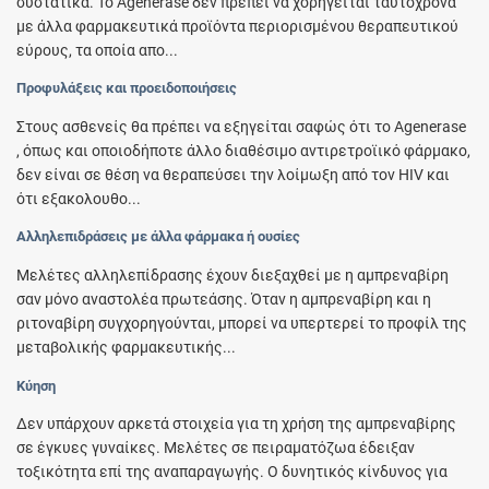
συστατικά. Το Agenerase δεν πρέπει να χορηγείται ταυτόχρονα
με άλλα φαρμακευτικά προϊόντα περιορισμένου θεραπευτικού
εύρους, τα οποία απο...
Προφυλάξεις και προειδοποιήσεις
Στους ασθενείς θα πρέπει να εξηγείται σαφώς ότι το Agenerase
, όπως και οποιοδήποτε άλλο διαθέσιμο αντιρετροϊικό φάρμακο,
δεν είναι σε θέση να θεραπεύσει την λοίμωξη από τον HIV και
ότι εξακολουθο...
Αλληλεπιδράσεις με άλλα φάρμακα ή ουσίες
Μελέτες αλληλεπίδρασης έχουν διεξαχθεί με η αμπρεναβίρη
σαν μόνο αναστολέα πρωτεάσης. Όταν η αμπρεναβίρη και η
ριτοναβίρη συγχορηγούνται, μπορεί να υπερτερεί το προφίλ της
μεταβολικής φαρμακευτικής...
Κύηση
Δεν υπάρχουν αρκετά στοιχεία για τη χρήση της αμπρεναβίρης
σε έγκυες γυναίκες. Μελέτες σε πειραματόζωα έδειξαν
τοξικότητα επί της αναπαραγωγής. Ο δυνητικός κίνδυνος για