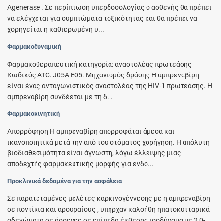
Agenerase . Σε περίπτωση υπερδοσολογίας ο ασθενής θα πρέπει
να ελέγχεται για συμπτώματα τοξικότητας και θα πρέπει να
χορηγείται η καθιερωμένη υ...
Φαρμακοδυναμική
Φαρμακοθεραπευτική κατηγορία: αναστολέας πρωτεάσης
Κωδικός ATC: J05A E05. Μηχανισμός δράσης Η αμπρεναβίρη
είναι ένας ανταγωνιστικός αναστολέας της HIV-1 πρωτεάσης. Η
αμπρεναβίρη συνδέεται με τη δ...
Φαρμακοκινητική
Απορρόφηση Η αμπρεναβίρη απορροφάται άμεσα και
ικανοποιητικά μετά την από του στόματος χορήγηση. Η απόλυτη
βιοδιαθεσιμότητα είναι άγνωστη, λόγω έλλειψης μιας
αποδεχτής φαρμακευτικής μορφής για ενδο...
Προκλινικά δεδομένα για την ασφάλεια
Σε παρατεταμένες μελέτες καρκινογέννεσης με η αμπρεναβίρη
σε ποντίκια και αρουραίους , υπήρχαν καλοήθη ηπατοκυτταρικά
αδενώματα σε άρρενες σε επίπεδα έκθεσης ισοδύναμα με 2,0-