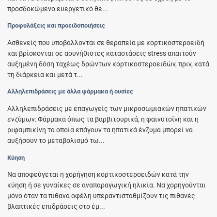
προσδοκώμενο ευεργετικό θε...
Προφυλάξεις και προειδοποιήσεις
Ασθενείς που υποβάλλονται σε θεραπεία με κορτικοστεροειδή
και βρίσκονται σε ασυνήθιστες καταστάσεις stress απαιτούν
αυξημένη δόση ταχέως δρώντων κορτικοστεροειδών, πριν, κατά
τη διάρκεια και μετά τ...
Αλληλεπιδράσεις με άλλα φάρμακα ή ουσίες
Αλληλεπιδράσεις με επαγωγείς των μικροσωμιακών ηπατικών
ενζύμων: Φάρμακα όπως τα βαρβιτουρικά, η φαινυτοΐνη και η
ριφαμπικίνη τα οποία επάγουν τα ηπατικά ένζυμα μπορεί να
αυξήσουν το μεταβολισμό τω...
Κύηση
Να αποφεύγεται η χορήγηση κορτικοστεροειδών κατά την
κύηση ή σε γυναίκες σε αναπαραγωγική ηλικία. Να χορηγούνται
μόνο όταν τα πιθανά οφέλη υπεραντισταθμίζουν τις πιθανές
βλαπτικές επιδράσεις στο έμ...