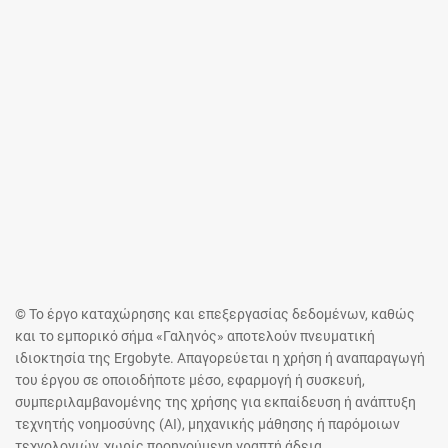
© Το έργο καταχώρησης και επεξεργασίας δεδομένων, καθώς
και το εμπορικό σήμα «Γαληνός» αποτελούν πνευματική
ιδιοκτησία της Ergobyte. Απαγορεύεται η χρήση ή αναπαραγωγή
του έργου σε οποιοδήποτε μέσο, εφαρμογή ή συσκευή,
συμπεριλαμβανομένης της χρήσης για εκπαίδευση ή ανάπτυξη
τεχνητής νοημοσύνης (AI), μηχανικής μάθησης ή παρόμοιων
τεχνολογιών, χωρίς προηγούμενη γραπτή άδεια.