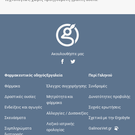
Ακουλουθήστε μας
Φαρμακευτικός οδηγός
Εργαλεία
Περί Γαληνού
Φάρμακα
Έλεγχος συγχορήγησης
Συνδρομές
Δραστικές ουσίες
Μητρότητα και
Δυνατότητες προβολής
φάρμακα
Ενδείξεις και αγωγές
Συχνές ερωτήσεις
Αλλεργίες / Δυσανεξίες
Σκευάσματα
Σχετικά με την Ergobyte
Λεξικό ιατρικής
Συμπληρώματα
GalinosVet.gr
ορολογίας
διατροφής