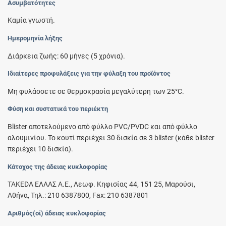
Ασυμβατότητες
Καμία γνωστή.
Ημερομηνία λήξης
Διάρκεια ζωής: 60 μήνες (5 χρόνια).
Ιδιαίτερες προφυλάξεις για την φύλαξη του προϊόντος
Μη φυλάσσετε σε θερμοκρασία μεγαλύτερη των 25°C.
Φύση και συστατικά του περιέκτη
Blister αποτελούμενο από φύλλο PVC/PVDC και από φύλλο
αλουμινίου. Το κουτί περιέχει 30 δισκία σε 3 blister (κάθε blister
περιέχει 10 δισκία).
Κάτοχος της άδειας κυκλοφορίας
TAKEDA ΕΛΛΑΣ Α.Ε., Λεωφ. Κηφισίας 44, 151 25, Μαρούσι,
Αθήνα, Τηλ.: 210 6387800, Fax: 210 6387801
Αριθμός(οί) άδειας κυκλοφορίας