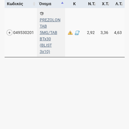
Κωδικός
Όνομα
Κ
Ν.Τ.
Χ.Τ.
Λ.Τ.
PREZOLON
TAB
049530201
5MG/TAB
2,92
3,36
4,63
BTx30
(BLIST
3x10)