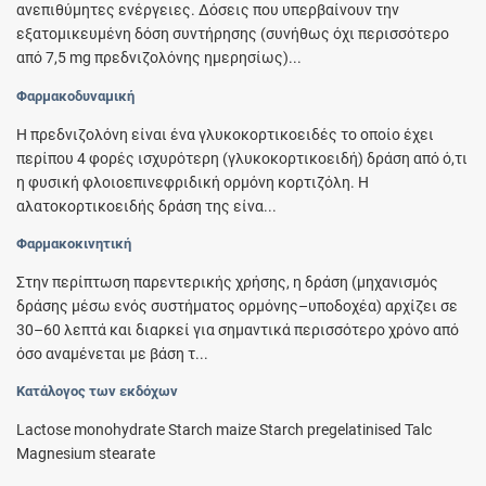
ανεπιθύμητες ενέργειες. Δόσεις που υπερβαίνουν την
εξατομικευμένη δόση συντήρησης (συνήθως όχι περισσότερο
από 7,5 mg πρεδνιζολόνης ημερησίως)...
Φαρμακοδυναμική
Η πρεδνιζολόνη είναι ένα γλυκοκορτικοειδές το οποίο έχει
περίπου 4 φορές ισχυρότερη (γλυκοκορτικοειδή) δράση από ό,τι
η φυσική φλοιοεπινεφριδική ορμόνη κορτιζόλη. Η
αλατοκορτικοειδής δράση της είνα...
Φαρμακοκινητική
Στην περίπτωση παρεντερικής χρήσης, η δράση (μηχανισμός
δράσης μέσω ενός συστήματος ορμόνης–υποδοχέα) αρχίζει σε
30–60 λεπτά και διαρκεί για σημαντικά περισσότερο χρόνο από
όσο αναμένεται με βάση τ...
Κατάλογος των εκδόχων
Lactose monohydrate Starch maize Starch pregelatinised Talc
Magnesium stearate