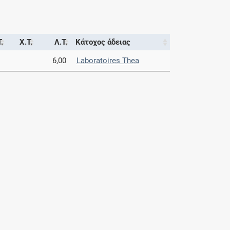
.
Χ.Τ.
Λ.Τ.
Κάτοχος άδειας
6,00
Laboratoires Thea