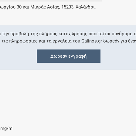
ωργίου 30 και Μικράς Ασίας, 15233, Χαλάνδρι,
Συνδρομές
Μάθετε περισσότερα για τα οφέλη και τις
α την προβολή της πλήρους καταχώρησης απαιτείται συνδρομή σ
επιπλέον παροχές των συνδρομητικών
ις πληροφορίες και τα εργαλεία του Galinos.gr δωρεάν για ένα
προγραμμάτων
Δωρεάν εγγραφή
Ενδείξεις και αγωγές
Βρείτε θεραπευτικές ενδείξεις και αγωγές για
νόσους, συμπτώματα και ιατρικές πράξεις
.2mg/ml
Γνωρίζατε ότι...