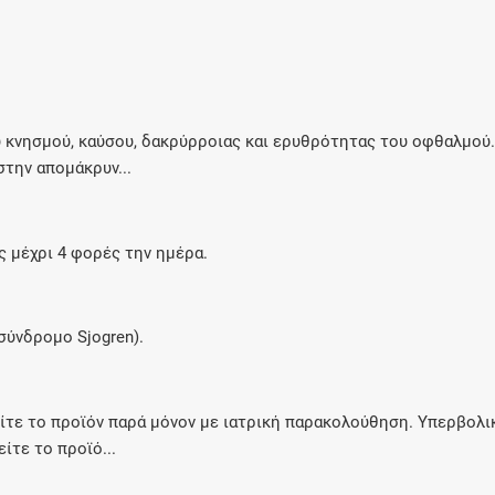
Μοιραζόμαστε μαζί σας γεγονότα της
πορείας του Galinos.gr από το 2011 μέχρι
σήμερα
 κνησμού, καύσου, δακρύρροιας και ερυθρότητας του οφθαλμού.
την απομάκρυν...
ς μέχρι 4 φορές την ημέρα.
σύνδρομο Sjogren).
είτε το προϊόν παρά μόνον με ιατρική παρακολούθηση. Υπερβολι
τε το προϊό...