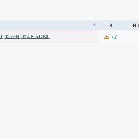
Κ
Ν.Τ
0,005%+0,02% FLx10ML