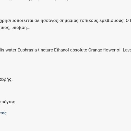
 χρησιμοποιείται σε ήσσονος σημασίας τοπικούς ερεθισμούς. Ο
ικός, υποβοη...
 water Euphrasia tincture Ethanol absolute Orange flower oil Lave
παφής.
φράγιση.
ντος