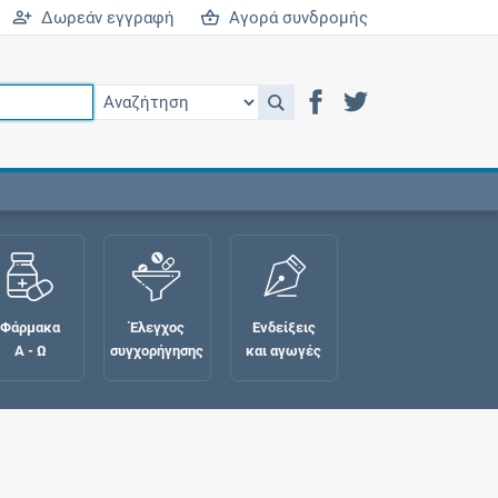
Δωρεάν εγγραφή
Αγορά συνδρομής
Φάρμακα
Έλεγχος
Ενδείξεις
Α - Ω
συγχορήγησης
και αγωγές