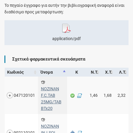
Το πηγαίο έγγραφο για αυτήν την βιβλιογραφική αναφορά είναι
διαθέσιμο προς μεταφόρτωση:
application/pdf
Σχετικά φαρμακευτικά σκευάσματα
Κωδικός
Όνομα
Κ
Ν.Τ.
Χ.Τ.
Λ.Τ.
NOZINAN
047120101
F.C.TAB
1,46
1,68
2,32
25MG/TAB
BTx20
NOZINAN
902110101
INJ.SOL