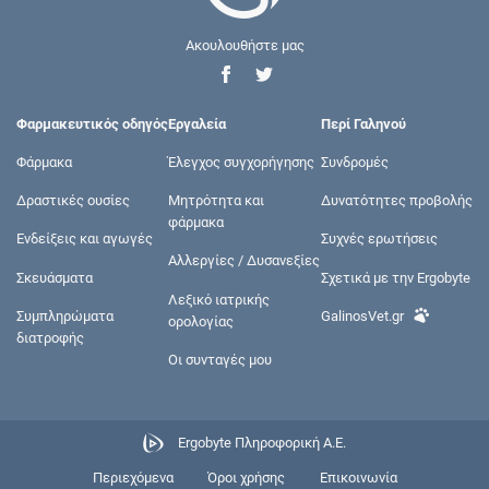
Ακουλουθήστε μας
Φαρμακευτικός οδηγός
Εργαλεία
Περί Γαληνού
Φάρμακα
Έλεγχος συγχορήγησης
Συνδρομές
Δραστικές ουσίες
Μητρότητα και
Δυνατότητες προβολής
φάρμακα
Ενδείξεις και αγωγές
Συχνές ερωτήσεις
Αλλεργίες / Δυσανεξίες
Σκευάσματα
Σχετικά με την Ergobyte
Λεξικό ιατρικής
Συμπληρώματα
GalinosVet.gr
ορολογίας
διατροφής
Οι συνταγές μου
Ergobyte Πληροφορική Α.Ε.
Περιεχόμενα
Όροι χρήσης
Επικοινωνία