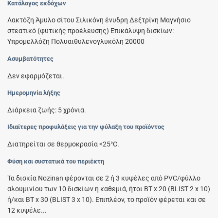
Κατάλογος εκδόχων
Λακτόζη Άμυλο σίτου Σιλικόνη ένυδρη Δεξτρίνη Μαγνήσιο
στεατικό (φυτικής προέλευσης) Επικάλυψη δισκίων:
Υπρομελλόζη Πολυαιθυλενογλυκόλη 20000
Ασυμβατότητες
Δεν εφαρμόζεται.
Ημερομηνία λήξης
Διάρκεια ζωής: 5 χρόνια.
Ιδιαίτερες προφυλάξεις για την φύλαξη του προϊόντος
Διατηρείται σε θερμοκρασία <25°C.
Φύση και συστατικά του περιέκτη
Τα δισκία Nozinan φέρονται σε 2 ή 3 κυψέλες από PVC/φύλλο
αλουμινίου των 10 δισκίων η καθεμιά, ήτοι ΒΤ x 20 (BLIST 2 x 10)
ή/και ΒΤ x 30 (BLIST 3 x 10). Επιπλέον, το προϊόν φέρεται και σε
12 κυψέλε...