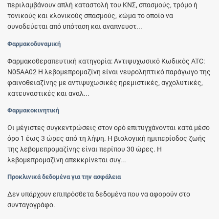
περιλαμβάνουν απλή καταστολή του ΚΝΣ, σπασμούς, τρόμο ή
τονικούς και κλονικούς σπασμούς, κώμα το οποίο να
συνοδεύεται από υπόταση και αναπνευστ...
Φαρμακοδυναμική
Φαρμακοθεραπευτική κατηγορία: Αντιψυχωσικό Κωδικός ATC:
Ν05AA02 Η λεβομεπρομαζίνη είναι νευροληπτικό παράγωγο της
φαινοθειαζίνης με αντιψυχωσικές ηρεμιστικές, αγχολυτικές,
κατευναστικές και αναλ...
Φαρμακοκινητική
Οι μέγιστες συγκεντρώσεις στον ορό επιτυγχάνονται κατά μέσο
όρο 1 έως 3 ώρες από τη λήψη. Η βιολογική ημιπερίοδος ζωής
της λεβομεπρομαζίνης είναι περίπου 30 ώρες. Η
λεβομεπρομαζίνη απεκκρίνεται συγ...
Προκλινικά δεδομένα για την ασφάλεια
Δεν υπάρχουν επιπρόσθετα δεδομένα που να αφορούν στο
συνταγογράφο.