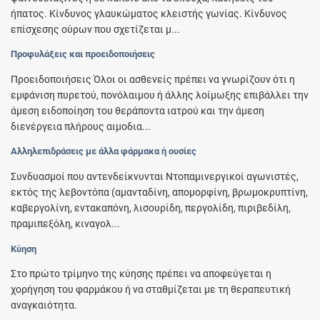
ήπατος. Κίνδυνος γλαυκώματος κλειστής γωνίας. Κίνδυνος
επίσχεσης ούρων που σχετίζεται μ...
Προφυλάξεις και προειδοποιήσεις
Προειδοποιήσεις Όλοι οι ασθενείς πρέπει να γνωρίζουν ότι η
εμφάνιση πυρετού, πονόλαιμου ή άλλης λοίμωξης επιβάλλει την
άμεση ειδοποίηση του θεράποντα ιατρού και την άμεση
διενέργεια πλήρους αιμοδια...
Αλληλεπιδράσεις με άλλα φάρμακα ή ουσίες
Συνδυασμοί που αντενδείκνυνται Ντοπαμινεργικοί αγωνιστές,
εκτός της λεβοντόπα (αμανταδίνη, απομορφίνη, βρωμοκρυπτίνη,
καβεργολίνη, εντακαπόνη, λισουρίδη, περγολίδη, πιριβεδίλη,
πραμιπεξόλη, κιναγολ...
Κύηση
Στο πρώτο τρίμηνο της κύησης πρέπει να αποφεύγεται η
χορήγηση του φαρμάκου ή να σταθμίζεται με τη θεραπευτική
αναγκαιότητα.