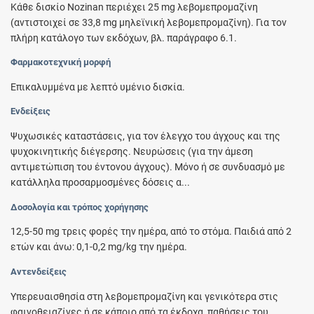
Κάθε δισκίο Nozinan περιέχει 25 mg λεβομεπρομαζίνη
(αντιστοιχεί σε 33,8 mg μηλεϊνική λεβομεπρομαζίνη). Για τον
πλήρη κατάλογο των εκδόχων, βλ. παράγραφο 6.1.
Φαρμακοτεχνική μορφή
Επικαλυμμένα με λεπτό υμένιο δισκία.
Ενδείξεις
Ψυχωσικές καταστάσεις, για τον έλεγχο του άγχους και της
ψυχοκινητικής διέγερσης. Νευρώσεις (για την άμεση
αντιμετώπιση του έντονου άγχους). Μόνο ή σε συνδυασμό με
κατάλληλα προσαρμοσμένες δόσεις α...
Δοσολογία και τρόπος χορήγησης
12,5-50 mg τρεις φορές την ημέρα, από το στόμα. Παιδιά από 2
ετών και άνω: 0,1-0,2 mg/kg την ημέρα.
Αντενδείξεις
Υπερευαισθησία στη λεβομεπρομαζίνη και γενικότερα στις
φαινοθειαζίνες ή σε κάποιο από τα έκδοχα, παθήσεις του