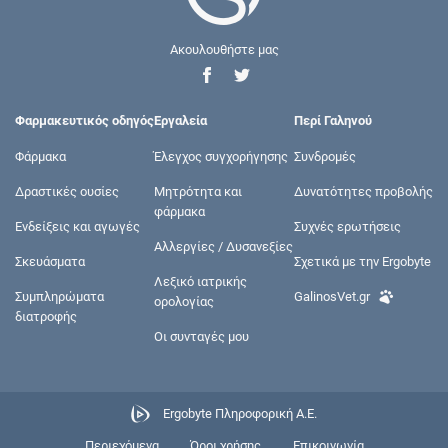
Ακουλουθήστε μας
Φαρμακευτικός οδηγός
Εργαλεία
Περί Γαληνού
Φάρμακα
Έλεγχος συγχορήγησης
Συνδρομές
Δραστικές ουσίες
Μητρότητα και
Δυνατότητες προβολής
φάρμακα
Ενδείξεις και αγωγές
Συχνές ερωτήσεις
Αλλεργίες / Δυσανεξίες
Σκευάσματα
Σχετικά με την Ergobyte
Λεξικό ιατρικής
Συμπληρώματα
GalinosVet.gr
ορολογίας
διατροφής
Οι συνταγές μου
Ergobyte Πληροφορική Α.Ε.
Περιεχόμενα
Όροι χρήσης
Επικοινωνία