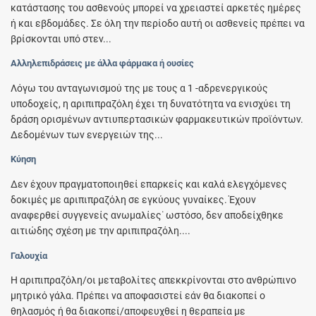
κατάστασης του ασθενούς μπορεί να χρειαστεί αρκετές ημέρες
ή και εβδομάδες. Σε όλη την περίοδο αυτή οι ασθενείς πρέπει να
βρίσκονται υπό στεν...
Αλληλεπιδράσεις με άλλα φάρμακα ή ουσίες
Λόγω του ανταγωνισμού της με τους α 1 -αδρενεργικούς
υποδοχείς, η αριπιπραζόλη έχει τη δυνατότητα να ενισχύει τη
δράση ορισμένων αντιυπερτασικών φαρμακευτικών προϊόντων.
Δεδομένων των ενεργειών της...
Κύηση
Δεν έχουν πραγματοποιηθεί επαρκείς και καλά ελεγχόμενες
δοκιμές με αριπιπραζόλη σε εγκύους γυναίκες. Έχουν
αναφερθεί συγγενείς ανωμαλίες˙ ωστόσο, δεν αποδείχθηκε
αιτιώδης σχέση με την αριπιπραζόλη....
Γαλουχία
Η αριπιπραζόλη/οι μεταβολίτες απεκκρίνονται στο ανθρώπινο
μητρικό γάλα. Πρέπει να αποφασιστεί εάν θα διακοπεί ο
θηλασμός ή θα διακοπεί/αποφευχθεί η θεραπεία με