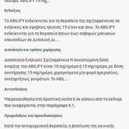
πλευρά. ABILIFY 15 mg,...
Ενδείξεις
Tο ABILIFY ενδείκνυται για τη θεραπεία της σχιζοφρένειας σε
ενήλικες και εφήβους ηλικίας 15 ετών και άνω. Το ABILIFY
ενδείκνυται για τη θεραπεία ήπιων έως σοβαρών μανιακών
επεισοδίων σε Διπολική Δι...
Δοσολογία και τρόπος χορήγησης
Δοσολογία Ενήλικες Σχιζοφρένεια Η συνιστώμενη δόση
έναρξης του ABILIFY είναι 10 mg/ημέρα ή 15 mg/ημέρα, με δόση
συντήρησης 15 mg/ημέρα, χορηγούμενα μία φορά ημερησίως,
ανεξαρτήτως γευμάτων. Το ABIL...
Αντενδείξεις
Υπερευαισθησία στη δραστική ουσία ή σε κάποιο από τα έκδοχα
που αναφέρονται στην παράγραφο 6.1.
Προφυλάξεις και προειδοποιήσεις
Kατά την αντιψυχωσική θεραπεία, η βελτίωση της κλινικής