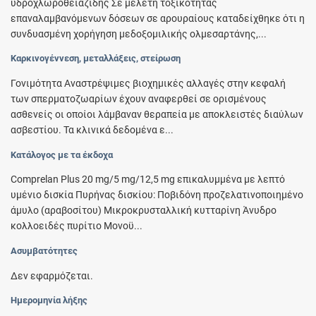
υδροχλωροθειαζίδης Σε μελέτη τοξικότητας
επαναλαμβανόμενων δόσεων σε αρουραίους καταδείχθηκε ότι η
συνδυασμένη χορήγηση μεδοξομιλικής ολμεσαρτάνης,...
Καρκινογέννεση, μεταλλάξεις, στείρωση
Γονιμότητα Αναστρέψιμες βιοχημικές αλλαγές στην κεφαλή
των σπερματοζωαρίων έχουν αναφερθεί σε ορισμένους
ασθενείς οι οποίοι λάμβαναν θεραπεία με αποκλειστές διαύλων
ασβεστίου. Τα κλινικά δεδομένα ε...
Κατάλογος με τα έκδοχα
Comprelan Plus 20 mg/5 mg/12,5 mg επικαλυµµένα µε λεπτό
υµένιο δισκία Πυρήνας δισκίου: Ποβιδόνη προζελατινοποιημένο
άμυλο (αραβοσίτου) Μικροκρυσταλλική κυτταρίνη Άνυδρο
κολλοειδές πυρίτιο Μονοϋ...
Ασυμβατότητες
Δεν εφαρμόζεται.
Ημερομηνία λήξης