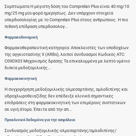
Συμπτώματα Η μέγιστη δόση του Comprelan Plus είναι 40 mg/10
mg/25 mg μία φορά ημερησίως. Δεν υπάρχουν στοιχεία
υπερδοσολογίας με το Comprelan Plus στους ανθρώπους. Η πιο
πιθανή επίδραση υπερδοσολογ...
Φαρμακοδυναμική
Φαρμακοθεραπευτική κατηγορία: Αποκλειστές των υποδοχέων
της αγγειοτασίνης II (ARBs), λοιποί συνδυασμοί Κωδικός ATC:
C09DX03 Μηχανισμός δράσης Τα επικαλυμμένα με λεπτό υμένιο
δισκία μεδοξομιλικής...
Φαρμακοκινητική
Η συγχορήγηση μεδοξομιλικής ολμεσαρτάνης, αµλοδιπίνης και
υδροχλωροθειαζίδης δεν επέδειξε κλινικά σημαντικές
επιδράσεις στη φαρμακοκινητική των επιμέρους συστατικών
σε υγιή άτομα. Έπειτα από την απ...
Προκλινικά δεδομένα για την ασφάλεια
Συνδυασμός μεδοξομιλικής ολμεσαρτάνης/αµλοδιπίνης/