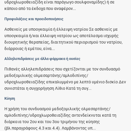
υδροχλωροθειαζίδη είναι παράγωγο σουλφοναμίδης) ή σε
κάποιο από τα έκδοχα που αναφέρον...
Προφυλάξεις και προειδοποιήσεις
Ασθενείς με υποογκαιμία ή έλλειψη νατρίου Σε ασθενείς με
υποογκαιμία ή/και έλλειψη νατρίου ως αποτέλεσμα ισχυρής
διουρητικής θεραπείας, διαιτητικού περιορισμού του νατρίου,
διάρροιας ή εμέτου, είνα...
Αλληλεπιδράσεις με άλλα φάρμακα ή ουσίες
Πιθανές αλληλεπιδράσεις που σχετίζονται με τον συνδυασμό
μεδοξομιλικής ολμεσαρτάνης/αµλοδιπίνης/
υδροχλωροθειαζίδης επικαλυμμένο με λεπτό υμένιο δισκίο Δεν
συνιστάται η συγχορήγηση Λίθιο Κατά τη συγ...
Κύηση
Η χρήση του συνδυασμού μεδοξομιλικής ολμεσαρτάνης/
αµλοδιπίνης/υδροχλωροθειαζίδης αντενδείκνυται κατά τη
διάρκεια του 2ου και του 3ου τριμήνου της κύησης
(βλ.παραγράφους 4.3 και 4.4). Λαμβάνοντας υπ...