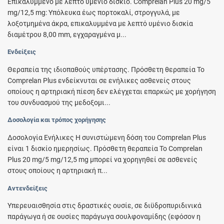
Επικαλυµµένο µε λεπτό υµένιο δισκίο. Comprelan Plus 20 mg/5
mg/12,5 mg: Υπόλευκα έως πορτοκαλί, στρογγυλά, με
λοξοτμημένα άκρα, επικαλυµµένα µε λεπτό υµένιο δισκία
διαµέτρου 8,00 mm, εγχαραγμένα μ...
Ενδείξεις
Θεραπεία της ιδιοπαθούς υπέρτασης. Πρόσθετη θεραπεία Το
Comprelan Plus ενδείκνυται σε ενήλικες ασθενείς στους
οποίους η αρτηριακή πίεση δεν ελέγχεται επαρκώς µε χορήγηση
του συνδυασµού της μεδοξομι...
Δοσολογία και τρόπος χορήγησης
Δοσολογία Ενήλικες Η συνιστώμενη δόση του Comprelan Plus
είναι 1 δισκίο ημερησίως. Πρόσθετη θεραπεία Το Comprelan
Plus 20 mg/5 mg/12,5 mg µπορεί να χορηγηθεί σε ασθενείς
στους οποίους η αρτηριακή π...
Αντενδείξεις
Υπερευαισθησία στις δραστικές ουσίε, σε διϋδροπυριδινικά
παράγωγα ή σε ουσίες παράγωγα σουλφοναμίδης (εφόσον η