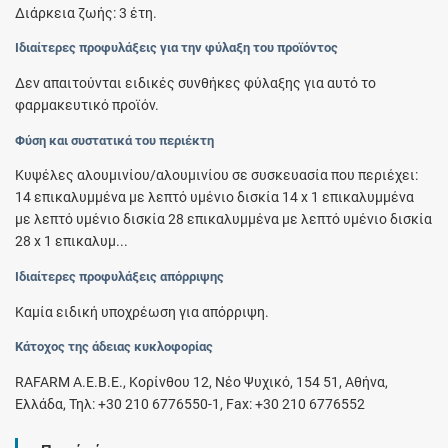
Διάρκεια ζωής: 3 έτη.
Ιδιαίτερες προφυλάξεις για την φύλαξη του προϊόντος
Δεν απαιτούνται ειδικές συνθήκες φύλαξης για αυτό το
φαρμακευτικό προϊόν.
Φύση και συστατικά του περιέκτη
Κυψέλες αλουμινίου/αλουμινίου σε συσκευασία που περιέχει:
14 επικαλυµµένα µε λεπτό υµένιο δισκία 14 x 1 επικαλυµµένα
µε λεπτό υµένιο δισκία 28 επικαλυµµένα µε λεπτό υµένιο δισκία
28 x 1 επικαλυµ...
Ιδιαίτερες προφυλάξεις απόρριψης
Καμία ειδική υποχρέωση για απόρριψη.
Κάτοχος της άδειας κυκλοφορίας
RAFARM Α.Ε.Β.Ε., Κορίνθου 12, Νέο Ψυχικό, 154 51, Αθήνα,
Ελλάδα, Τηλ: +30 210 6776550-1, Fax: +30 210 6776552