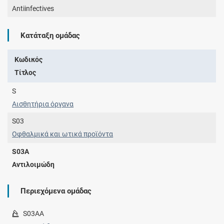
Antiinfectives
Κατάταξη ομάδας
Κωδικός
Τίτλος
S
Αισθητήρια όργανα
S03
Οφθαλμικά και ωτικά προϊόντα
S03A
Αντιλοιμώδη
Περιεχόμενα ομάδας
S03AA