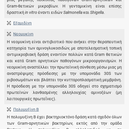
Gram-θετικών μικροβίων. Η γενταμικίνη είναι επίσης
δραστική
in vitro
έναντι ειδών
Salmonella
και
Shigella
.
Εξαμιδίνη
Νεομυκίνη
Η νεομυκίνη είναι αντιβιοτικό που ανήκει στην θεραπευτική
κατηγορία των αμινογλυκοσιδών, με αποτελεσματική τοπική
αντιμικροβιακή δράση εναντίον πολλών κατά Gram θετικών
και κατά Gram αρνητικών παθογόνων μικροοργανισμών. Η
νεομυκίνη αναστέλλει την πρωτεϊνική σύνθεση μέσω μιας μη
αναστρέψιμης πρόσδεσης με την υπομονάδα 30S των
ριβοσωμάτων και βλάπτει την κυτταροπλασματική μεμβράνη.
Η πρόσδεση με την υπομονάδα 30S οδηγεί στο σχηματισμό
πρωτεϊνών λανθασμένης αλληλουχίας αμινοξέων (μη
λειτουργικές πρωτεΐνες).
Πολυμυξίνη B
Η πολυμυξίνη Β έχει βακτηριοκτόνο δράση κατά σχεδόν όλων
των Gram-αρνητικών βακτηρίων, εκτός από την ομάδα