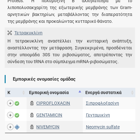
Proteus. Η πολυμυξίνη Β αλληλεπιδρά με το
λιποπολυσακχαρίτη της εξωτερικής μεμβράνης των Gram-
αρνητικών βακτηρίων, μεταβάλλοντας την διαπερατότητα
της μεμβράνης και προκαλώντας κυτταρικό θάνατο.
Τετρακυκλίνη
Η τετρακυκλίνη αναστέλλει την κυτταρική ανάπτυξη,
αναστέλλοντας την μετάφραση. Συγκεκριμένα, προσδένεται
στην υποομάδα 30S του ριβοσώματος, αποτρέποντας την
σύνδεση του tRNA στο σύμπλεγμα mRNA-ριβοσώματος.
Εμπορικές ονομασίες ομάδας
Κ
Εμπορική ονομασία
Ενεργά συστατικά
CIPROFLOXACIN
Σιπροφλοξασίνη
GENTAMICIN
Γενταμικίνη
NIVEMYCIN
Neomycin sulfate