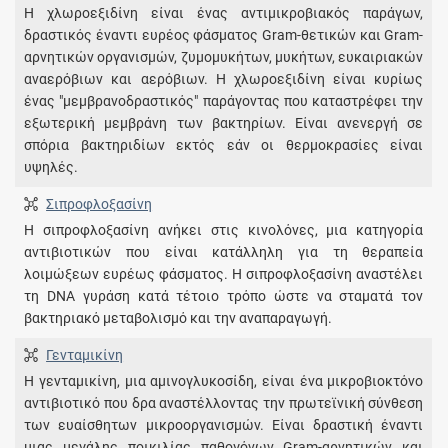
H χλωροεξιδίνη είναι ένας αντιμικροβιακός παράγων,
δραστικός έναντι ευρέος φάσματος Gram-θετικών και Gram-
αρνητικών οργανισμών, ζυμομυκήτων, μυκήτων, ευκαιριακών
αναερόβιων και αερόβιων. H χλωροεξιδίνη είναι κυρίως
ένας "μεμβρανοδραστικός" παράγοντας που καταστρέφει την
εξωτερική μεμβράνη των βακτηρίων. Eίναι ανενεργή σε
σπόρια βακτηριδίων εκτός εάν οι θερμοκρασίες είναι
υψηλές.
Σιπροφλοξασίνη
Η σιπροφλοξασίνη ανήκει στις κινολόνες, μια κατηγορία
αντιβιοτικών που είναι κατάλληλη για τη θεραπεία
λοιμώξεων ευρέως φάσματος. Η σιπροφλοξασίνη αναστέλει
τη DNA γυράση κατά τέτοιο τρόπο ώστε να σταματά τον
βακτηριακό μεταβολισμό και την αναπαραγωγή.
Γενταμικίνη
Η γενταμικίνη, μια αμινογλυκοσίδη, είναι ένα μικροβιοκτόνο
αντιβιοτικό που δρα αναστέλλοντας την πρωτεϊνική σύνθεση
των ευαίσθητων μικροοργανισμών. Είναι δραστική έναντι
μιας μεγάλης ποικιλίας παθογόνων Gram-αρνητικών και