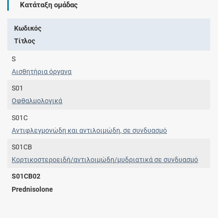
Κατάταξη ομάδας
Κωδικός
Τίτλος
S
Αισθητήρια όργανα
S01
Οφθαλμολογικά
S01C
Αντιφλεγμονώδη και αντιλοιμώδη, σε συνδυασμό
S01CB
Κορτικοστεροειδή/αντιλοιμώδη/μυδριατικά σε συνδυασμό
S01CB02
Prednisolone