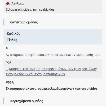
Αγγλικά
Ectoparasiticides, incl. scabicides
Κατάταξη ομάδας
Κωδικός
Τίτλος
P
Αντιπαρασιτικά φάρμακα, εντομοκτόνα και εντομοαπωθητικά
P03
Εξωπαρασιτοκτόνα, περιλαμβανομένων των φθειροκτόνων,
εντομοκτόνων και εντομοαπωθητικών
P03A
Εκτοπαρασιτοκτόνα, συμπεριλαμβανομένων των scabicides
Περιεχόμενα ομάδας