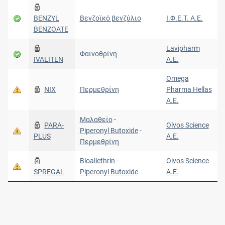
BENZYL
Βενζοϊκό βενζύλιο
Ι.Φ.Ε.Τ. A.E.
BENZOATE
Lavipharm
Φαινοθρίνη
IVALITEN
Α.Ε.
Omega
NIX
Περμεθρίνη
Pharma Hellas
A.E.
Μαλαθείο
-
PARA-
Olvos Science
Piperonyl Butoxide
-
PLUS
A.E.
Περμεθρίνη
Bioallethrin
-
Olvos Science
SPREGAL
Piperonyl Butoxide
A.E.