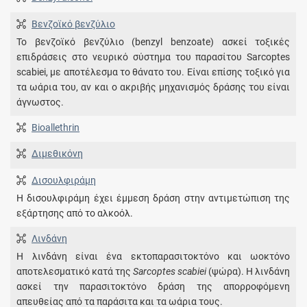
Βενζοϊκό βενζύλιο
Το βενζοϊκό βενζύλιο (benzyl benzoate) ασκεί τοξικές
επιδράσεις στο νευρικό σύστημα του παρασίτου Sarcoptes
scabiei, με αποτέλεσμα το θάνατο του. Είναι επίσης τοξικό για
τα ωάρια του, αν και ο ακριβής μηχανισμός δράσης του είναι
άγνωστος.
Bioallethrin
Διμεθικόνη
Δισουλφιράμη
Η δισουλφιράμη έχει έμμεση δράση στην αντιμετώπιση της
εξάρτησης από το αλκοόλ.
Λινδάνη
Η λινδάνη είναι ένα εκτοπαρασιτοκτόνο και ωοκτόνο
αποτελεσματικό κατά της
Sarcoptes scabiei
(ψώρα). Η λινδάνη
ασκεί την παρασιτοκτόνο δράση της απορροφόμενη
απευθείας από τα παράσιτα και τα ωάρια τους.