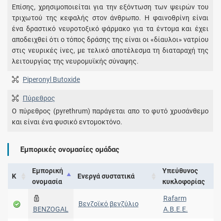
Επίσης, χρησιμοποιείται για την εξόντωση των ψειρών του
τριχωτού της κεφαλής στον άνθρωπο. Η φαινοθρίνη είναι
ένα δραστικό νευροτοξικό φάρμακο για τα έντομα και έχει
αποδειχθεί ότι ο τόπος δράσης της είναι οι «δίαυλοι» νατρίου
στις νευρικές ίνες, με τελικό αποτέλεσμα τη διαταραχή της
λειτουργίας της νευρομυϊκής σύναψης.
Piperonyl Butoxide
Πύρεθρος
Ο πύρεθρος (pyrethrum) παράγεται απο το φυτό χρυσάνθεμο
και είναι ένα φυσικό εντομοκτόνο.
Εμπορικές ονομασίες ομάδας
Εμπορική
Υπεύθυνος
Κ
Ενεργά συστατικά
ονομασία
κυκλοφορίας
Rafarm
Βενζοϊκό βενζύλιο
BENZOGAL
Α.Β.Ε.Ε.