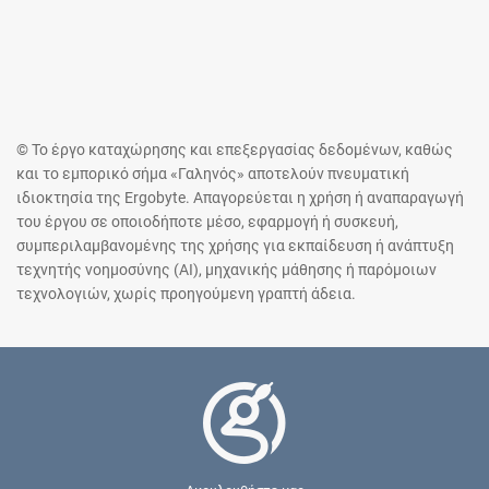
© Το έργο καταχώρησης και επεξεργασίας δεδομένων, καθώς
και το εμπορικό σήμα «Γαληνός» αποτελούν πνευματική
ιδιοκτησία της Ergobyte. Απαγορεύεται η χρήση ή αναπαραγωγή
του έργου σε οποιοδήποτε μέσο, εφαρμογή ή συσκευή,
συμπεριλαμβανομένης της χρήσης για εκπαίδευση ή ανάπτυξη
τεχνητής νοημοσύνης (AI), μηχανικής μάθησης ή παρόμοιων
τεχνολογιών, χωρίς προηγούμενη γραπτή άδεια.