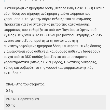
H καθιερωμένη ημερήσια δόση (Defined Daily Dose - DDD) είναι η
μέση δόση συντήρησης ανά ημέρα για ένα φάρμακο που
χρησιμοποιείται για την κύρια ένδειξη του σε ενήλικες.
Πρόκειται για ένα στατιστικό μέτρο της κατανάλωσης
φαρμάκων, που καθορίζεται από τον Παγκόσμιο Οργανισμό
Υγείας (ΠΟΥ/WHO). Το DDD είναι μια μονάδα μέτρησης και δεν
αντικατοπτρίζει απαραίτητα τη συνιστώμενη ή
συνταγογραφούμενη ημερήσια δόση. Οι θεραπευτικές δόσεις
για μεμονωμένους ασθενείς και ομάδες ασθενών διαφέρουν
συχνά από το DDD καθώς βασίζονται σε μεμονωμένα
χαρακτηριστικά (όπως ηλικία, βάρος, εθνοτικές διαφορές,
τύπος και σοβαρότητα της νόσου) και φαρμακοκινητικές
εκτιμήσεις.
- Από του στόματος
ORAL
0,1 g
- Παρεντερικά
PAREN
50 mg