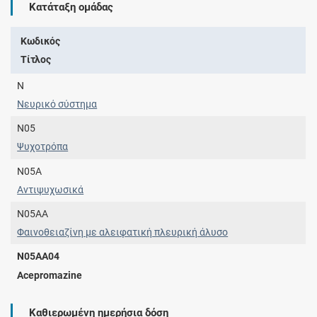
Κατάταξη ομάδας
Κωδικός
Τίτλος
N
Νευρικό σύστημα
N05
Ψυχοτρόπα
N05A
Αντιψυχωσικά
N05AA
Φαινοθειαζίνη με αλειφατική πλευρική άλυσο
N05AA04
Acepromazine
Καθιερωμένη ημερήσια δόση