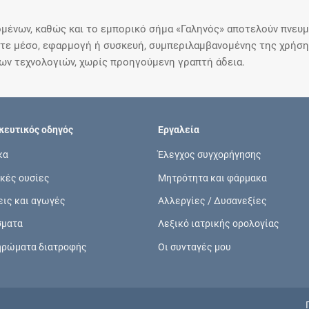
μένων, καθώς και το εμπορικό σήμα «Γαληνός» αποτελούν πνευμα
ε μέσο, εφαρμογή ή συσκευή, συμπεριλαμβανομένης της χρήσης
ιων τεχνολογιών, χωρίς προηγούμενη γραπτή άδεια.
ευτικός οδηγός
Εργαλεία
κα
Έλεγχος συγχορήγησης
κές ουσίες
Μητρότητα και φάρμακα
εις και αγωγές
Αλλεργίες / Δυσανεξίες
σματα
Λεξικό ιατρικής ορολογίας
ηρώματα διατροφής
Οι συνταγές μου