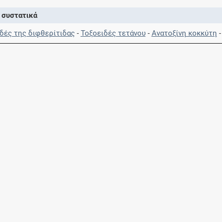
Μοιραζόμαστε μαζί σας γεγονότα της
 συστατικά
πορείας του Galinos.gr από το 2011 μέχρι
σήμερα
δές της διφθερίτιδας
-
Τοξοειδές τετάνου
-
Ανατοξίνη κοκκύτη
- 