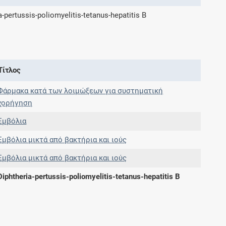
a-pertussis-poliomyelitis-tetanus-hepatitis B
Συνδρομές
Μάθετε περισσότερα για τα οφέλη και τις
επιπλέον παροχές των συνδρομητικών
Τίτλος
προγραμμάτων
Φάρμακα κατά των λοιμώξεων για συστηματική
χορήγηση
Εμβόλια
Ενδείξεις και αγωγές
Εμβόλια μικτά από βακτήρια και ιούς
Βρείτε θεραπευτικές ενδείξεις και αγωγές για
Εμβόλια μικτά από βακτήρια και ιούς
νόσους, συμπτώματα και ιατρικές πράξεις
Diphtheria-pertussis-poliomyelitis-tetanus-hepatitis B
Γνωρίζατε ότι...