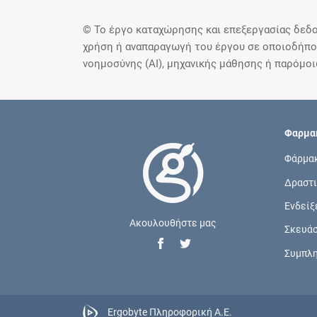
© Το έργο καταχώρησης και επεξεργασίας δεδο
χρήση ή αναπαραγωγή του έργου σε οποιοδήποτ
νοημοσύνης (AI), μηχανικής μάθησης ή παρόμο
Φαρμακ
Φάρμα
Δραστι
Ενδείξ
Ακουλουθήστε μας
Σκευά
Συμπλ
Ergobyte Πληροφορική Α.Ε.