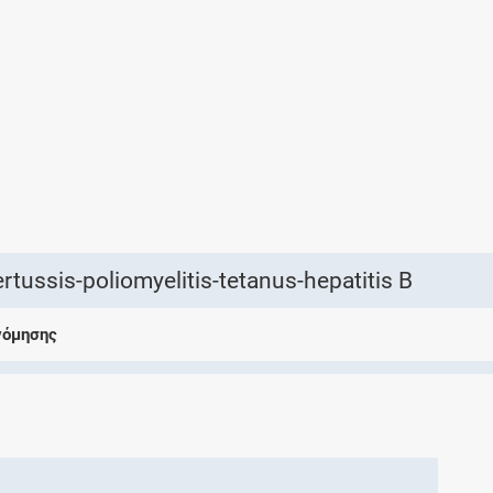
Ελέγξτε την αγωγή σας για αντενδείξεις και
αλληλεπιδράσεις μεταξύ των φαρμάκων
Οι συνταγές μου
Αποθηκεύστε τις συνταγές σας και
μοιραστείτε τις εύκολα και με ασφάλεια
ussis-poliomyelitis-tetanus-hepatitis B
νόμησης
Μητρότητα και φάρμακα
Ενημερωθείτε για την ασφάλεια χορήγησης
ενός φαρμάκου κατά τη διάρκεια της
εγκυμοσύνης ή του θηλασμού