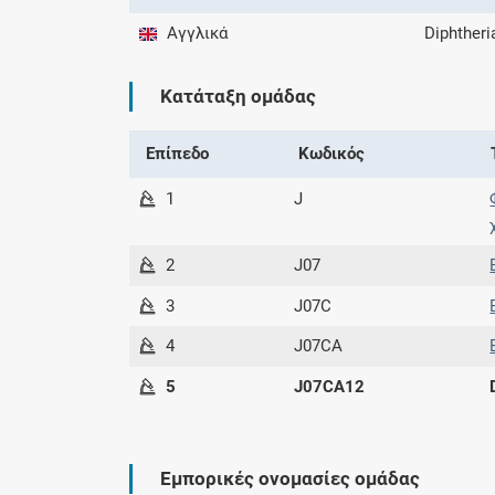
Αγγλικά
Diphtheri
Κατάταξη ομάδας
Επίπεδο
Κωδικός
1
J
2
J07
3
J07C
4
J07CA
5
J07CA12
Εμπορικές ονομασίες ομάδας