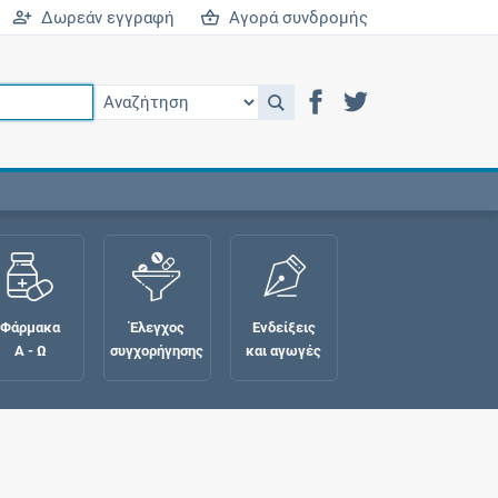
Δωρεάν εγγραφή
Αγορά συνδρομής
Φάρμακα
Έλεγχος
Ενδείξεις
Α - Ω
συγχορήγησης
και αγωγές