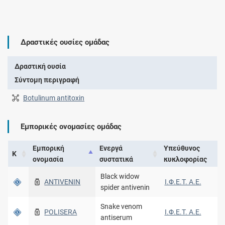
Δραστικές ουσίες ομάδας
Δραστική ουσία
Σύντομη περιγραφή
Botulinum antitoxin
Εμπορικές ονομασίες ομάδας
Εμπορική
Ενεργά
Υπεύθυνος
Κ
ονομασία
συστατικά
κυκλοφορίας
Black widow
ANTIVENIN
Ι.Φ.Ε.Τ. A.E.
spider antivenin
Snake venom
POLISERA
Ι.Φ.Ε.Τ. A.E.
antiserum