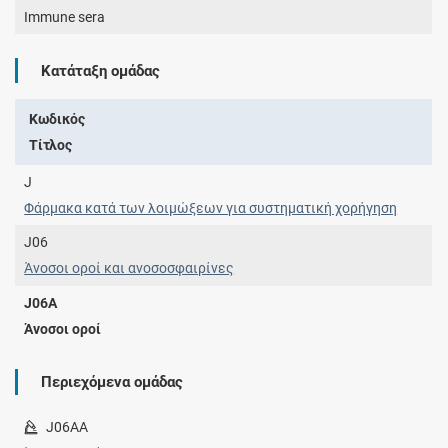
Immune sera
Κατάταξη ομάδας
Κωδικός
Τίτλος
J
Φάρμακα κατά των λοιμώξεων για συστηματική χορήγηση
J06
Άνοσοι οροί και ανοσοσφαιρίνες
J06A
Άνοσοι οροί
Περιεχόμενα ομάδας
J06AA