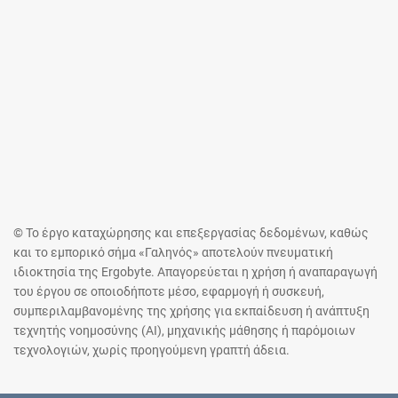
© Το έργο καταχώρησης και επεξεργασίας δεδομένων, καθώς
και το εμπορικό σήμα «Γαληνός» αποτελούν πνευματική
ιδιοκτησία της Ergobyte. Απαγορεύεται η χρήση ή αναπαραγωγή
του έργου σε οποιοδήποτε μέσο, εφαρμογή ή συσκευή,
συμπεριλαμβανομένης της χρήσης για εκπαίδευση ή ανάπτυξη
τεχνητής νοημοσύνης (AI), μηχανικής μάθησης ή παρόμοιων
τεχνολογιών, χωρίς προηγούμενη γραπτή άδεια.