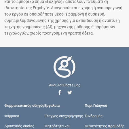
και το εμπορικό σήμα «Γαληνός» αποτελούν πνευματική
ιδιοκτησία της Ergobyte. Απαγορεύεται η χρήση ή αναπαραγωγή
του έργου σε οποιοδήποτε μέσο, εφαρμογή ή συσκευή,
συμπεριλαμβανομένης της χρήσης για εκπαίδευση ή ανάπτυξη
τεχνητής νοημοσύνης (AI), μηχανικής μάθησης ή παρόμοιων
τεχνολογιών, χωρίς προηγούμενη γραπτή άδεια.
Ακουλουθήστε μας
Φαρμακευτικός οδηγός
Εργαλεία
Περί Γαληνού
Φάρμακα
Έλεγχος συγχορήγησης
Συνδρομές
Δραστικές ουσίες
Μητρότητα και
Δυνατότητες προβολής