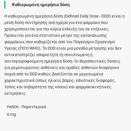
Καθιερωμένη ημερήσια δόση
H καθιερωμένη ημερήσια δόση (Defined Daily Dose - DDD) είναι η
μέση δόση συντήρησης ανά ημέρα για ένα φάρμακο που
χρησιμοποιείται για την κύρια ένδειξη του σε ενήλικες.
Πρόκειται για ένα στατιστικό μέτρο της κατανάλωσης
φαρμάκων, που καθορίζεται από τον Παγκόσμιο Οργανισμό
Υγείας (ΠΟΥ/WHO). Το DDD είναι μια μονάδα μέτρησης και δεν
αντικατοπτρίζει απαραίτητα τη συνιστώμενη ή
συνταγογραφούμενη ημερήσια δόση. Οι θεραπευτικές δόσεις
για μεμονωμένους ασθενείς και ομάδες ασθενών διαφέρουν
συχνά από το DDD καθώς βασίζονται σε μεμονωμένα
χαρακτηριστικά (όπως ηλικία, βάρος, εθνοτικές διαφορές,
τύπος και σοβαρότητα της νόσου) και φαρμακοκινητικές
εκτιμήσεις.
- Παρεντερικά
PAREN
6 mg