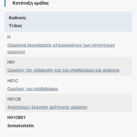
Κατάταξη ομάδας
Κωδικός
Τίτλος
H
Ορμονικά σκευάσματα, εξαιρουμένων των γεννητικών
ορμονών
H01
Ορμόνες της υπόφυσης και του υποθαλάμου και ανάλογα
H01C
Ορμόνες του υποθαλάμου
H01CB
Αναστολείς έκλυσης αυξητικής ορμόνης
H01CB01
Somatostatin