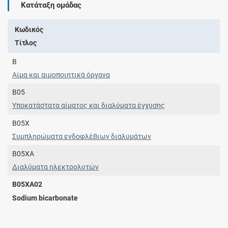
Κατάταξη ομάδας
Κωδικός
Τίτλος
B
Αίμα και αιμοποιητικά όργανα
B05
Υποκατάστατα αίματος και διαλύματα έγχυσης
B05X
Συμπληρώματα ενδοφλέβιων διαλυμάτων
B05XA
Διαλύματα ηλεκτρολυτών
B05XA02
Sodium bicarbonate