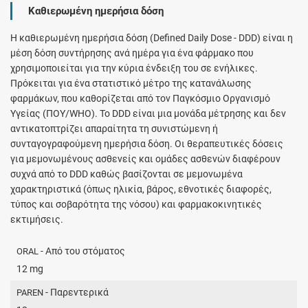
Καθιερωμένη ημερήσια δόση
H καθιερωμένη ημερήσια δόση (Defined Daily Dose - DDD) είναι η
μέση δόση συντήρησης ανά ημέρα για ένα φάρμακο που
χρησιμοποιείται για την κύρια ένδειξη του σε ενήλικες.
Πρόκειται για ένα στατιστικό μέτρο της κατανάλωσης
φαρμάκων, που καθορίζεται από τον Παγκόσμιο Οργανισμό
Υγείας (ΠΟΥ/WHO). Το DDD είναι μια μονάδα μέτρησης και δεν
αντικατοπτρίζει απαραίτητα τη συνιστώμενη ή
συνταγογραφούμενη ημερήσια δόση. Οι θεραπευτικές δόσεις
για μεμονωμένους ασθενείς και ομάδες ασθενών διαφέρουν
συχνά από το DDD καθώς βασίζονται σε μεμονωμένα
χαρακτηριστικά (όπως ηλικία, βάρος, εθνοτικές διαφορές,
τύπος και σοβαρότητα της νόσου) και φαρμακοκινητικές
εκτιμήσεις.
- Από του στόματος
ORAL
12 mg
- Παρεντερικά
PAREN