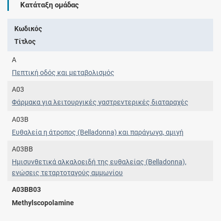
Κατάταξη ομάδας
Κωδικός
Τίτλος
A
Πεπτική οδός και μεταβολισμός
A03
Φάρμακα για λειτουργικές γαστρεντερικές διαταραχές
A03B
Ευθαλεία η άτροπος (Belladonna) και παράγωγα, αμιγή
A03BB
Ημισυνθετικά αλκαλοειδή της ευθαλείας (Belladonna),
ενώσεις τεταρτοταγούς αμμωνίου
A03BB03
Methylscopolamine