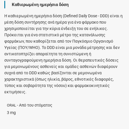
Καθιερωμένη ημερήσια δόση
H καθιερωμένη ημερήσια δόση (Defined Daily Dose - DDD) είναι η
μέση δόση συντήρησης ανά ημέρα για ένα φάρμακο που
χρησιμοποιείται για την κύρια ένδειξη του σε ενήλικες.
Πρόκειται για ένα στατιστικό μέτρο της κατανάλωσης
φαρμάκων, που καθορίζεται από τον Παγκόσμιο Οργανισμό
Υγείας (ΠΟΥ/WHO). Το DDD είναι μια μονάδα μέτρησης και δεν
αντικατοπτρίζει απαραίτητα τη συνιστώμενη ή
συνταγογραφούμενη ημερήσια δόση. Οι θεραπευτικές δόσεις
για μεμονωμένους ασθενείς και ομάδες ασθενών διαφέρουν
συχνά από το DDD καθώς βασίζονται σε μεμονωμένα
χαρακτηριστικά (όπως ηλικία, βάρος, εθνοτικές διαφορές,
τύπος και σοβαρότητα της νόσου) και φαρμακοκινητικές
εκτιμήσεις.
- Από του στόματος
ORAL
3 mg