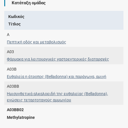
Κατάταξη ομάδας
Κωδικός
Τίτλος
A
Πεπτική οδός και μεταβολισμός
A03
Φάρμακα για λειτουργικές γαστρεντερικές διαταραχές
A03B
Ευθαλεία η άτροπος (Belladonna) και παράγωγα, αμιγή
A03BB
Ημισυνθετικά αλκαλοειδή της ευθαλείας (Belladonna),
ενώσεις τεταρτοταγούς αμμωνίου
A03BB02
Methylatropine