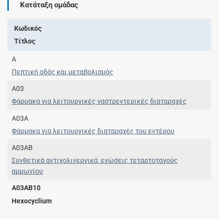
Κατάταξη ομάδας
Κωδικός
Τίτλος
A
Πεπτική οδός και μεταβολισμός
A03
Φάρμακα για λειτουργικές γαστρεντερικές διαταραχές
A03A
Φάρμακα για λειτουργικές διαταραχές του εντέρου
A03AB
Συνθετικά αντιχολινεργικά, ενώσεις τεταρτοταγούς
αμμωνίου
A03AB10
Hexocyclium