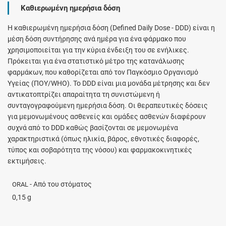
Καθιερωμένη ημερήσια δόση
H καθιερωμένη ημερήσια δόση (Defined Daily Dose - DDD) είναι η
μέση δόση συντήρησης ανά ημέρα για ένα φάρμακο που
χρησιμοποιείται για την κύρια ένδειξη του σε ενήλικες.
Πρόκειται για ένα στατιστικό μέτρο της κατανάλωσης
φαρμάκων, που καθορίζεται από τον Παγκόσμιο Οργανισμό
Υγείας (ΠΟΥ/WHO). Το DDD είναι μια μονάδα μέτρησης και δεν
αντικατοπτρίζει απαραίτητα τη συνιστώμενη ή
συνταγογραφούμενη ημερήσια δόση. Οι θεραπευτικές δόσεις
για μεμονωμένους ασθενείς και ομάδες ασθενών διαφέρουν
συχνά από το DDD καθώς βασίζονται σε μεμονωμένα
χαρακτηριστικά (όπως ηλικία, βάρος, εθνοτικές διαφορές,
τύπος και σοβαρότητα της νόσου) και φαρμακοκινητικές
εκτιμήσεις.
- Από του στόματος
ORAL
0,15 g