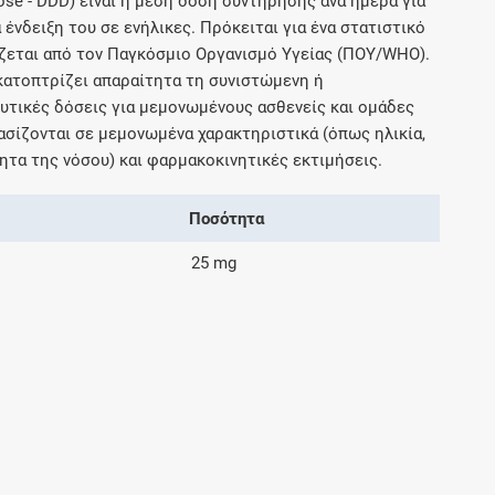
ose - DDD) είναι η μέση δόση συντήρησης ανά ημέρα για
Μοιραζόμαστε μαζί σας γεγονότα της
 ένδειξη του σε ενήλικες. Πρόκειται για ένα στατιστικό
πορείας του Galinos.gr από το 2011 μέχρι
ζεται από τον Παγκόσμιο Οργανισμό Υγείας (ΠΟΥ/WHO).
σήμερα
ικατοπτρίζει απαραίτητα τη συνιστώμενη ή
τικές δόσεις για μεμονωμένους ασθενείς και ομάδες
σίζονται σε μεμονωμένα χαρακτηριστικά (όπως ηλικία,
ητα της νόσου) και φαρμακοκινητικές εκτιμήσεις.
Ποσότητα
25 mg