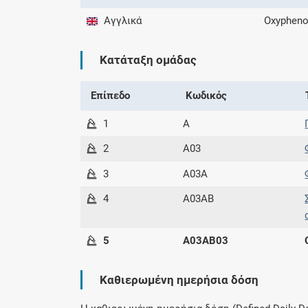
Αγγλικά
Oxyphen
Κατάταξη ομάδας
Επίπεδο
Κωδικός
1
A
2
A03
3
A03A
4
A03AB
5
A03AB03
Καθιερωμένη ημερήσια δόση