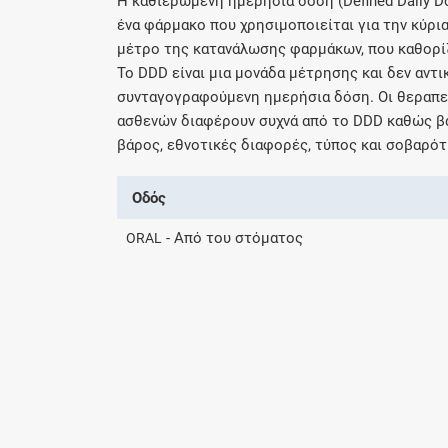
H καθιερωμένη ημερήσια δόση (Defined Daily D
ένα φάρμακο που χρησιμοποιείται για την κύρια
μέτρο της κατανάλωσης φαρμάκων, που καθορί
Το DDD είναι μια μονάδα μέτρησης και δεν αντ
συνταγογραφούμενη ημερήσια δόση. Οι θεραπευ
ασθενών διαφέρουν συχνά από το DDD καθώς βα
βάρος, εθνοτικές διαφορές, τύπος και σοβαρότ
Οδός
- Από του στόματος
ORAL