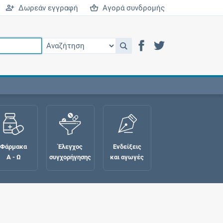
Δωρεάν εγγραφή
Αγορά συνδρομής
Φάρμακα
Έλεγχος
Ενδείξεις
Α - Ω
συγχορήγησης
και αγωγές