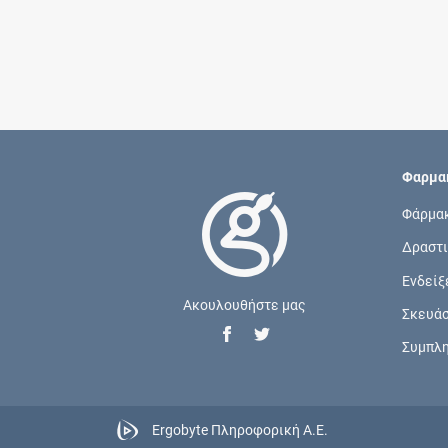
Φαρμακ
Φάρμα
Δραστι
Ενδείξ
Ακουλουθήστε μας
Σκευά
Συμπλ
Ergobyte Πληροφορική Α.Ε.