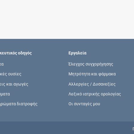
Συνδρομές
Μάθετε περισσότερα για τα οφέλη και τις
επιπλέον παροχές των συνδρομητικών
προγραμμάτων
ευτικός οδηγός
Εργαλεία
κα
Έλεγχος συγχορήγησης
κές ουσίες
Μητρότητα και φάρμακα
Ενδείξεις και αγωγές
εις και αγωγές
Αλλεργίες / Δυσανεξίες
Βρείτε θεραπευτικές ενδείξεις και αγωγές για
σματα
Λεξικό ιατρικής ορολογίας
νόσους, συμπτώματα και ιατρικές πράξεις
ηρώματα διατροφής
Οι συνταγές μου
Γνωρίζατε ότι...