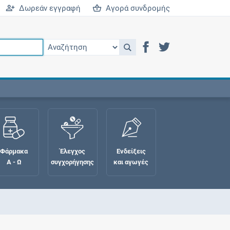
Δωρεάν εγγραφή
Αγορά συνδρομής
Φάρμακα
Έλεγχος
Ενδείξεις
Α - Ω
συγχορήγησης
και αγωγές