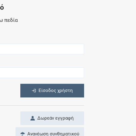
Μητρότητα
νό
και φάρμακα
ω πεδία
η
Είσοδος χρήστη
Δωρεάν εγγραφή
Ανανέωση συνθηματικού