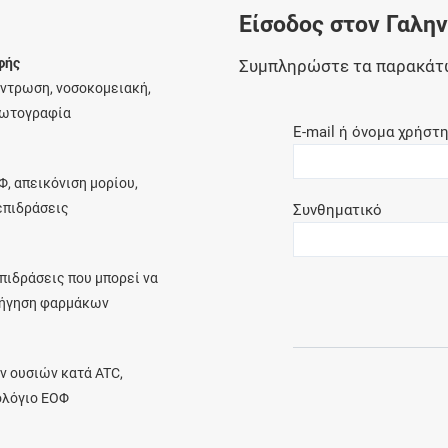
Είσοδος στον Γαλη
Ελέγξτε την αγωγή σας για αντενδείξεις και
αλληλεπιδράσεις μεταξύ των φαρμάκων
φής
Συμπληρώστε τα παρακάτ
έντρωση, νοσοκομειακή,
φωτογραφία
E-mail ή όνομα χρήστ
Οι συνταγές μου
Φ, απεικόνιση μορίου,
Αποθηκεύστε τις συνταγές σας και
λεπιδράσεις
Συνθηματικό
μοιραστείτε τις εύκολα και με ασφάλεια
πιδράσεις που μπορεί να
ρήγηση φαρμάκων
Μητρότητα και φάρμακα
Ενημερωθείτε για την ασφάλεια χορήγησης
ν ουσιών κατά ATC,
ενός φαρμάκου κατά τη διάρκεια της
ολόγιο ΕΟΦ
εγκυμοσύνης ή του θηλασμού