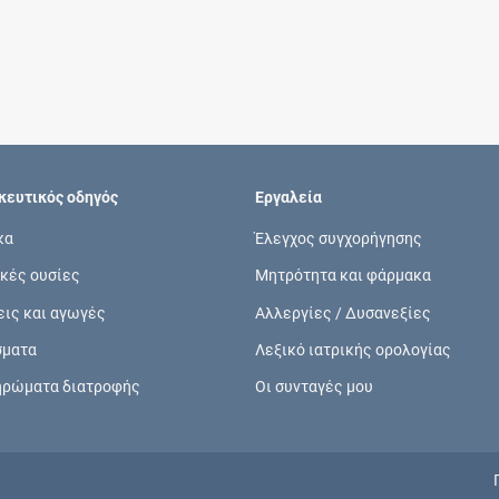
Συνδρομές
Μάθετε περισσότερα για τα οφέλη και τις
επιπλέον παροχές των συνδρομητικών
προγραμμάτων
ευτικός οδηγός
Εργαλεία
κα
Έλεγχος συγχορήγησης
κές ουσίες
Μητρότητα και φάρμακα
Ενδείξεις και αγωγές
εις και αγωγές
Αλλεργίες / Δυσανεξίες
Βρείτε θεραπευτικές ενδείξεις και αγωγές για
σματα
Λεξικό ιατρικής ορολογίας
νόσους, συμπτώματα και ιατρικές πράξεις
ηρώματα διατροφής
Οι συνταγές μου
Γνωρίζατε ότι...