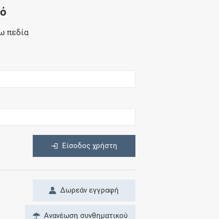
Μητρότητα
νό
και φάρμακα
ω πεδία
η
Είσοδος χρήστη
Δωρεάν εγγραφή
Ανανέωση συνθηματικού