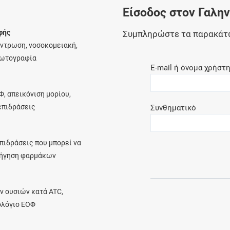
Είσοδος στον Γαλη
Ελέγξτε την αγωγή σας για αντενδείξεις και
αλληλεπιδράσεις μεταξύ των φαρμάκων
φής
Συμπληρώστε τα παρακάτ
έντρωση, νοσοκομειακή,
φωτογραφία
E-mail ή όνομα χρήστ
Οι συνταγές μου
Φ, απεικόνιση μορίου,
Αποθηκεύστε τις συνταγές σας και
λεπιδράσεις
Συνθηματικό
μοιραστείτε τις εύκολα και με ασφάλεια
πιδράσεις που μπορεί να
ρήγηση φαρμάκων
Μητρότητα και φάρμακα
Ενημερωθείτε για την ασφάλεια χορήγησης
ν ουσιών κατά ATC,
ενός φαρμάκου κατά τη διάρκεια της
ολόγιο ΕΟΦ
εγκυμοσύνης ή του θηλασμού