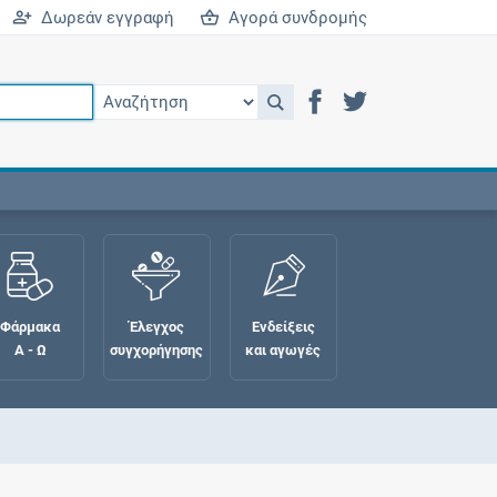
Δωρεάν εγγραφή
Αγορά συνδρομής
Φάρμακα
Έλεγχος
Ενδείξεις
Α - Ω
συγχορήγησης
και αγωγές