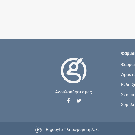
Φαρμακ
Φάρμα
Δραστι
Ενδείξ
Ακουλουθήστε μας
Σκευά
Συμπλ
Ergobyte Πληροφορική Α.Ε.