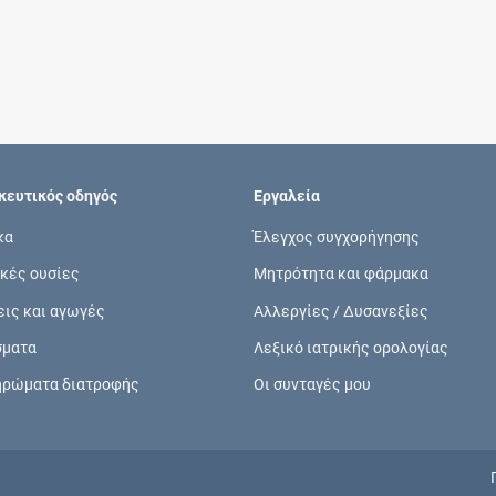
Συνδρομές
Μάθετε περισσότερα για τα οφέλη και τις
επιπλέον παροχές των συνδρομητικών
προγραμμάτων
ευτικός οδηγός
Εργαλεία
κα
Έλεγχος συγχορήγησης
κές ουσίες
Μητρότητα και φάρμακα
Ενδείξεις και αγωγές
εις και αγωγές
Αλλεργίες / Δυσανεξίες
Βρείτε θεραπευτικές ενδείξεις και αγωγές για
σματα
Λεξικό ιατρικής ορολογίας
νόσους, συμπτώματα και ιατρικές πράξεις
ηρώματα διατροφής
Οι συνταγές μου
Γνωρίζατε ότι...