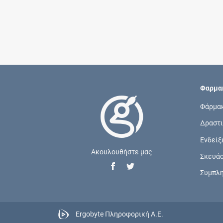
Φαρμακ
Φάρμα
Δραστι
Ενδείξ
Ακουλουθήστε μας
Σκευά
Συμπλ
Ergobyte Πληροφορική Α.Ε.