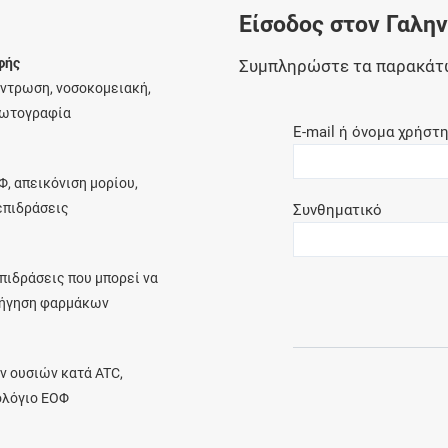
Είσοδος στον Γαλη
Ελέγξτε την αγωγή σας για αντενδείξεις και
αλληλεπιδράσεις μεταξύ των φαρμάκων
φής
Συμπληρώστε τα παρακάτ
έντρωση, νοσοκομειακή,
φωτογραφία
E-mail ή όνομα χρήστ
Οι συνταγές μου
Φ, απεικόνιση μορίου,
Αποθηκεύστε τις συνταγές σας και
λεπιδράσεις
Συνθηματικό
μοιραστείτε τις εύκολα και με ασφάλεια
πιδράσεις που μπορεί να
ρήγηση φαρμάκων
Μητρότητα και φάρμακα
Ενημερωθείτε για την ασφάλεια χορήγησης
ν ουσιών κατά ATC,
ενός φαρμάκου κατά τη διάρκεια της
ολόγιο ΕΟΦ
εγκυμοσύνης ή του θηλασμού