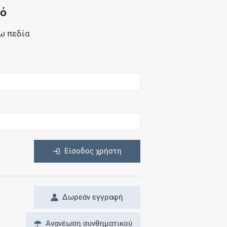
Μητρότητα
νό
και φάρμακα
ω πεδία
η
Είσοδος χρήστη
Δωρεάν εγγραφή
Ανανέωση συνθηματικού