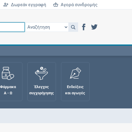
Δωρεάν εγγραφή
Αγορά συνδρομής
Φάρμακα
Έλεγχος
Ενδείξεις
Α - Ω
συγχορήγησης
και αγωγές