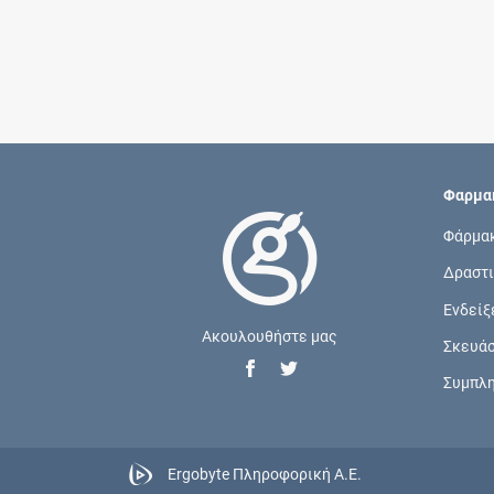
Φαρμακ
Φάρμα
Δραστι
Ενδείξ
Ακουλουθήστε μας
Σκευά
Συμπλ
Ergobyte Πληροφορική Α.Ε.