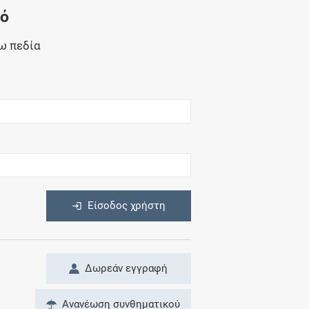
Μητρότητα
νό
και φάρμακα
ω πεδία
η
Είσοδος χρήστη
Δωρεάν εγγραφή
Ανανέωση συνθηματικού