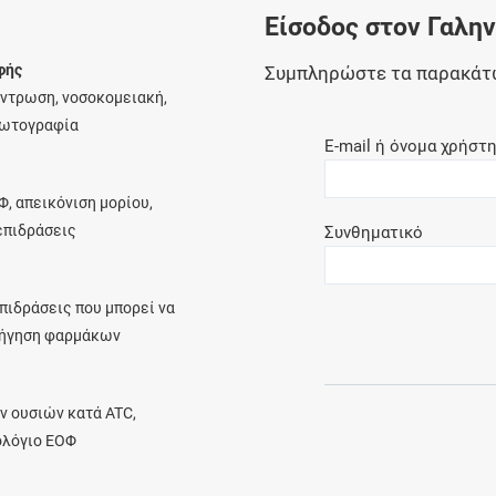
Είσοδος στον Γαλη
Ελέγξτε την αγωγή σας για αντενδείξεις και
αλληλεπιδράσεις μεταξύ των φαρμάκων
φής
Συμπληρώστε τα παρακάτ
έντρωση, νοσοκομειακή,
φωτογραφία
E-mail ή όνομα χρήστ
Οι συνταγές μου
Φ, απεικόνιση μορίου,
Αποθηκεύστε τις συνταγές σας και
λεπιδράσεις
Συνθηματικό
μοιραστείτε τις εύκολα και με ασφάλεια
πιδράσεις που μπορεί να
ρήγηση φαρμάκων
Μητρότητα και φάρμακα
Ενημερωθείτε για την ασφάλεια χορήγησης
ν ουσιών κατά ATC,
ενός φαρμάκου κατά τη διάρκεια της
ολόγιο ΕΟΦ
εγκυμοσύνης ή του θηλασμού