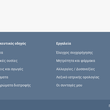
Συνδρομές
Μάθετε περισσότερα για τα οφέλη και τις
επιπλέον παροχές των συνδρομητικών
προγραμμάτων
ευτικός οδηγός
Εργαλεία
κα
Έλεγχος συγχορήγησης
κές ουσίες
Μητρότητα και φάρμακα
Ενδείξεις και αγωγές
εις και αγωγές
Αλλεργίες / Δυσανεξίες
Βρείτε θεραπευτικές ενδείξεις και αγωγές για
σματα
Λεξικό ιατρικής ορολογίας
νόσους, συμπτώματα και ιατρικές πράξεις
ηρώματα διατροφής
Οι συνταγές μου
Γνωρίζατε ότι...