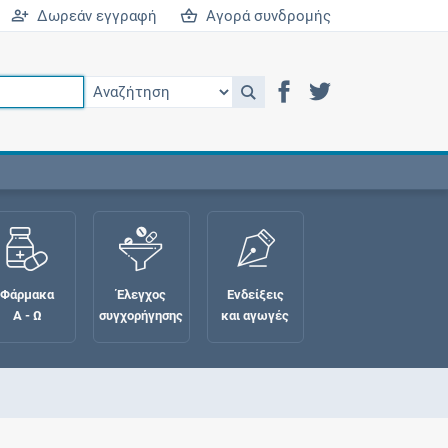
Δωρεάν εγγραφή
Αγορά συνδρομής
Φάρμακα
Έλεγχος
Ενδείξεις
Α - Ω
συγχορήγησης
και αγωγές