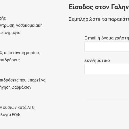
Είσοδος στον Γαλη
Ελέγξτε την αγωγή σας για αντενδείξεις και
αλληλεπιδράσεις μεταξύ των φαρμάκων
φής
Συμπληρώστε τα παρακάτ
έντρωση, νοσοκομειακή,
φωτογραφία
E-mail ή όνομα χρήστ
Οι συνταγές μου
Φ, απεικόνιση μορίου,
Αποθηκεύστε τις συνταγές σας και
λεπιδράσεις
Συνθηματικό
μοιραστείτε τις εύκολα και με ασφάλεια
πιδράσεις που μπορεί να
ρήγηση φαρμάκων
Μητρότητα και φάρμακα
Ενημερωθείτε για την ασφάλεια χορήγησης
ν ουσιών κατά ATC,
ενός φαρμάκου κατά τη διάρκεια της
ολόγιο ΕΟΦ
εγκυμοσύνης ή του θηλασμού