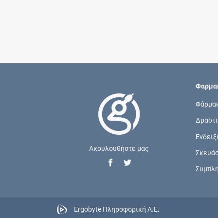
Φαρμακ
Φάρμα
Δραστι
Ενδείξ
Ακουλουθήστε μας
Σκευά
Συμπλ
Ergobyte Πληροφορική Α.Ε.