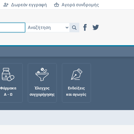
Δωρεάν εγγραφή
Αγορά συνδρομής
Φάρμακα
Έλεγχος
Ενδείξεις
Α - Ω
συγχορήγησης
και αγωγές