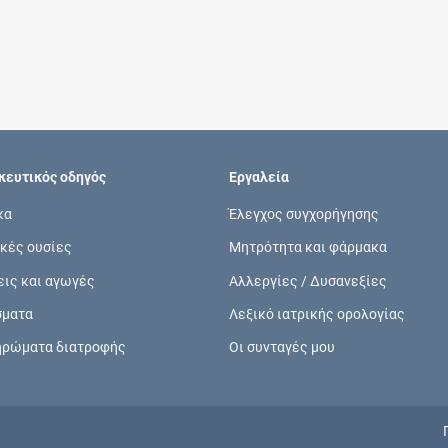
Συνδρομές
Μάθετε περισσότερα για τα οφέλη και τις
επιπλέον παροχές των συνδρομητικών
προγραμμάτων
ευτικός οδηγός
Εργαλεία
κα
Έλεγχος συγχορήγησης
κές ουσίες
Μητρότητα και φάρμακα
Ενδείξεις και αγωγές
εις και αγωγές
Αλλεργίες / Δυσανεξίες
Βρείτε θεραπευτικές ενδείξεις και αγωγές για
σματα
Λεξικό ιατρικής ορολογίας
νόσους, συμπτώματα και ιατρικές πράξεις
ηρώματα διατροφής
Οι συνταγές μου
Γνωρίζατε ότι...