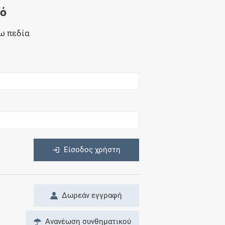
Μητρότητα
νό
και φάρμακα
ω πεδία
η
Είσοδος χρήστη
Δωρεάν εγγραφή
Ανανέωση συνθηματικού