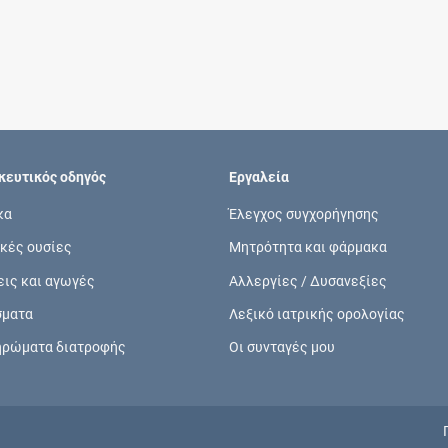
Συνδρομές
Μάθετε περισσότερα για τα οφέλη και τις
επιπλέον παροχές των συνδρομητικών
προγραμμάτων
ευτικός οδηγός
Εργαλεία
κα
Έλεγχος συγχορήγησης
κές ουσίες
Μητρότητα και φάρμακα
Ενδείξεις και αγωγές
εις και αγωγές
Αλλεργίες / Δυσανεξίες
Βρείτε θεραπευτικές ενδείξεις και αγωγές για
σματα
Λεξικό ιατρικής ορολογίας
νόσους, συμπτώματα και ιατρικές πράξεις
ηρώματα διατροφής
Οι συνταγές μου
Γνωρίζατε ότι...