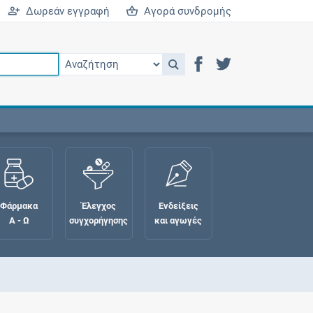
Δωρεάν εγγραφή
Αγορά συνδρομής
Φάρμακα
Έλεγχος
Ενδείξεις
Α - Ω
συγχορήγησης
και αγωγές