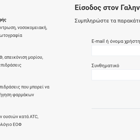
Είσοδος στον Γαλη
Ελέγξτε την αγωγή σας για αντενδείξεις και
αλληλεπιδράσεις μεταξύ των φαρμάκων
φής
Συμπληρώστε τα παρακάτ
έντρωση, νοσοκομειακή,
φωτογραφία
E-mail ή όνομα χρήστ
Οι συνταγές μου
Φ, απεικόνιση μορίου,
Αποθηκεύστε τις συνταγές σας και
λεπιδράσεις
Συνθηματικό
μοιραστείτε τις εύκολα και με ασφάλεια
πιδράσεις που μπορεί να
ρήγηση φαρμάκων
Μητρότητα και φάρμακα
Ενημερωθείτε για την ασφάλεια χορήγησης
ν ουσιών κατά ATC,
ενός φαρμάκου κατά τη διάρκεια της
ολόγιο ΕΟΦ
εγκυμοσύνης ή του θηλασμού