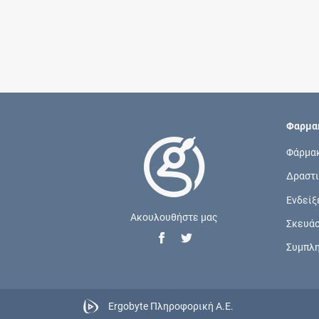
Φαρμακ
Φάρμα
Δραστι
Ενδείξ
Ακουλουθήστε μας
Σκευά
Συμπλ
Ergobyte Πληροφορική Α.Ε.