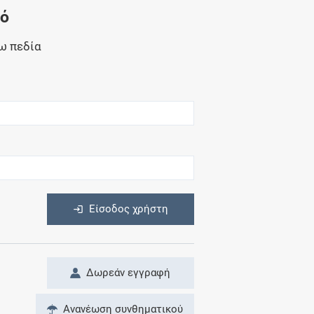
Μητρότητα
νό
και φάρμακα
ω πεδία
η
Είσοδος χρήστη
Δωρεάν εγγραφή
Ανανέωση συνθηματικού