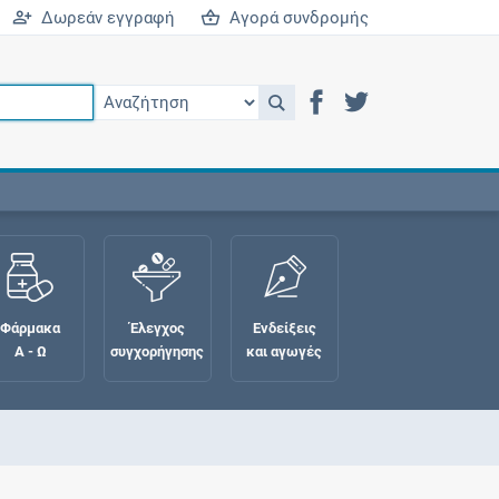
Δωρεάν εγγραφή
Αγορά συνδρομής
Φάρμακα
Έλεγχος
Ενδείξεις
Α - Ω
συγχορήγησης
και αγωγές