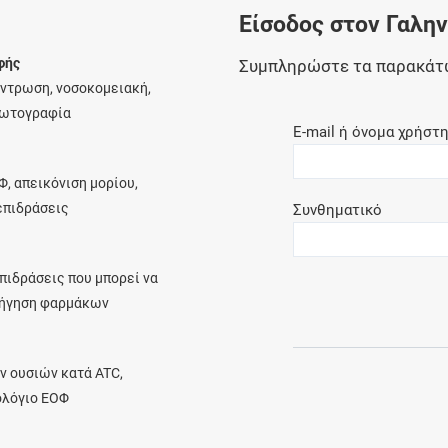
Είσοδος στον Γαλη
Ελέγξτε την αγωγή σας για αντενδείξεις και
αλληλεπιδράσεις μεταξύ των φαρμάκων
φής
Συμπληρώστε τα παρακάτ
έντρωση, νοσοκομειακή,
φωτογραφία
E-mail ή όνομα χρήστ
Οι συνταγές μου
Φ, απεικόνιση μορίου,
Αποθηκεύστε τις συνταγές σας και
λεπιδράσεις
Συνθηματικό
μοιραστείτε τις εύκολα και με ασφάλεια
πιδράσεις που μπορεί να
ρήγηση φαρμάκων
Μητρότητα και φάρμακα
Ενημερωθείτε για την ασφάλεια χορήγησης
ν ουσιών κατά ATC,
ενός φαρμάκου κατά τη διάρκεια της
ολόγιο ΕΟΦ
εγκυμοσύνης ή του θηλασμού