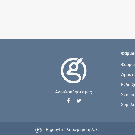
Φαρμακ
Φάρμα
Δραστι
Ενδείξ
Ακουλουθήστε μας
Σκευά
Συμπλ
Ergobyte Πληροφορική Α.Ε.