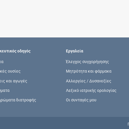
Συνδρομές
Μάθετε περισσότερα για τα οφέλη και τις
επιπλέον παροχές των συνδρομητικών
προγραμμάτων
ευτικός οδηγός
Εργαλεία
κα
Έλεγχος συγχορήγησης
κές ουσίες
Μητρότητα και φάρμακα
Ενδείξεις και αγωγές
εις και αγωγές
Αλλεργίες / Δυσανεξίες
Βρείτε θεραπευτικές ενδείξεις και αγωγές για
σματα
Λεξικό ιατρικής ορολογίας
νόσους, συμπτώματα και ιατρικές πράξεις
ηρώματα διατροφής
Οι συνταγές μου
Γνωρίζατε ότι...