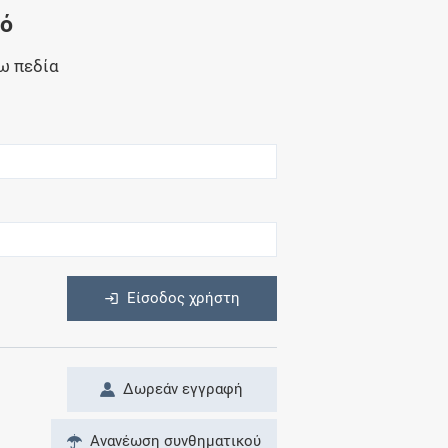
Μητρότητα
νό
και φάρμακα
ω πεδία
η
Είσοδος χρήστη
Δωρεάν εγγραφή
Ανανέωση συνθηματικού