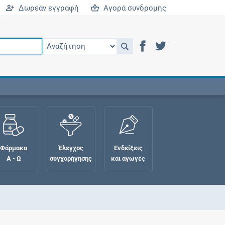
Δωρεάν εγγραφή
Αγορά συνδρομής
Φάρμακα
Έλεγχος
Ενδείξεις
Α - Ω
συγχορήγησης
και αγωγές