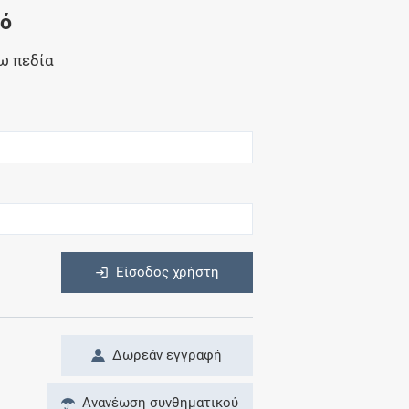
Μητρότητα
νό
και φάρμακα
ω πεδία
η
Είσοδος χρήστη
Δωρεάν εγγραφή
Ανανέωση συνθηματικού