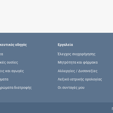
Συνδρομές
Μάθετε περισσότερα για τα οφέλη και τις
επιπλέον παροχές των συνδρομητικών
προγραμμάτων
ευτικός οδηγός
Εργαλεία
κα
Έλεγχος συγχορήγησης
κές ουσίες
Μητρότητα και φάρμακα
Ενδείξεις και αγωγές
εις και αγωγές
Αλλεργίες / Δυσανεξίες
Βρείτε θεραπευτικές ενδείξεις και αγωγές για
σματα
Λεξικό ιατρικής ορολογίας
νόσους, συμπτώματα και ιατρικές πράξεις
ηρώματα διατροφής
Οι συνταγές μου
Γνωρίζατε ότι...