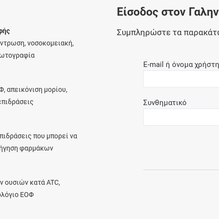
Είσοδος στον Γαλη
Ελέγξτε την αγωγή σας για αντενδείξεις και
αλληλεπιδράσεις μεταξύ των φαρμάκων
φής
Συμπληρώστε τα παρακάτ
έντρωση, νοσοκομειακή,
φωτογραφία
E-mail ή όνομα χρήστ
Οι συνταγές μου
Φ, απεικόνιση μορίου,
Αποθηκεύστε τις συνταγές σας και
λεπιδράσεις
Συνθηματικό
μοιραστείτε τις εύκολα και με ασφάλεια
πιδράσεις που μπορεί να
ρήγηση φαρμάκων
Μητρότητα και φάρμακα
Ενημερωθείτε για την ασφάλεια χορήγησης
ν ουσιών κατά ATC,
ενός φαρμάκου κατά τη διάρκεια της
ολόγιο ΕΟΦ
εγκυμοσύνης ή του θηλασμού