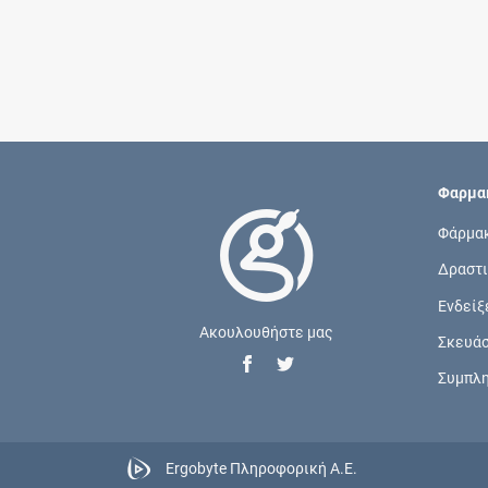
Φαρμακ
Φάρμα
Δραστι
Ενδείξ
Ακουλουθήστε μας
Σκευά
Συμπλ
Ergobyte Πληροφορική Α.Ε.