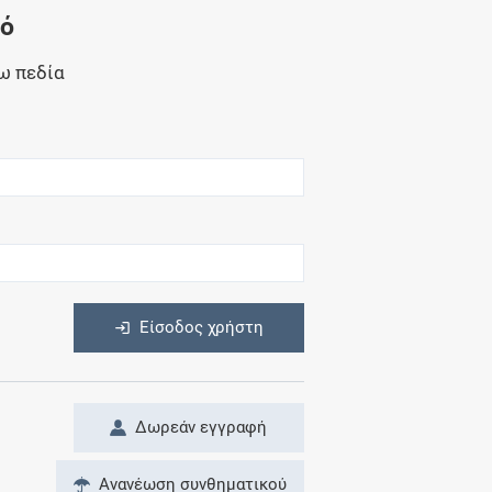
Μητρότητα
νό
και φάρμακα
ω πεδία
η
Είσοδος χρήστη
Δωρεάν εγγραφή
Ανανέωση συνθηματικού