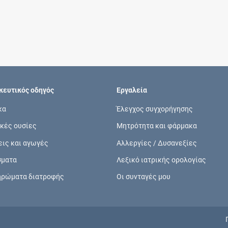
Συνδρομές
Μάθετε περισσότερα για τα οφέλη και τις
επιπλέον παροχές των συνδρομητικών
προγραμμάτων
ευτικός οδηγός
Εργαλεία
κα
Έλεγχος συγχορήγησης
κές ουσίες
Μητρότητα και φάρμακα
Ενδείξεις και αγωγές
εις και αγωγές
Αλλεργίες / Δυσανεξίες
Βρείτε θεραπευτικές ενδείξεις και αγωγές για
σματα
Λεξικό ιατρικής ορολογίας
νόσους, συμπτώματα και ιατρικές πράξεις
ηρώματα διατροφής
Οι συνταγές μου
Γνωρίζατε ότι...