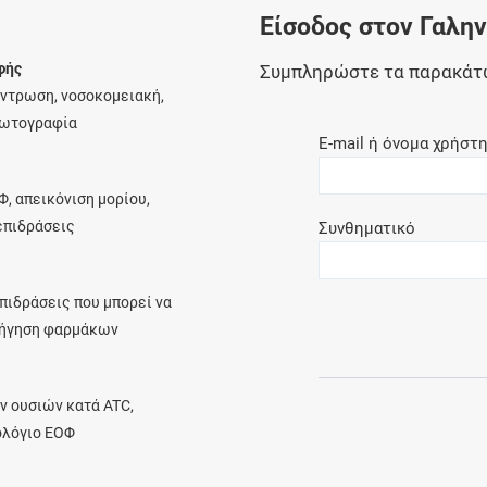
Είσοδος στον Γαλη
Ελέγξτε την αγωγή σας για αντενδείξεις και
αλληλεπιδράσεις μεταξύ των φαρμάκων
φής
Συμπληρώστε τα παρακάτ
έντρωση, νοσοκομειακή,
φωτογραφία
E-mail ή όνομα χρήστ
Οι συνταγές μου
Φ, απεικόνιση μορίου,
Αποθηκεύστε τις συνταγές σας και
λεπιδράσεις
Συνθηματικό
μοιραστείτε τις εύκολα και με ασφάλεια
πιδράσεις που μπορεί να
ρήγηση φαρμάκων
Μητρότητα και φάρμακα
Ενημερωθείτε για την ασφάλεια χορήγησης
ν ουσιών κατά ATC,
ενός φαρμάκου κατά τη διάρκεια της
ολόγιο ΕΟΦ
εγκυμοσύνης ή του θηλασμού