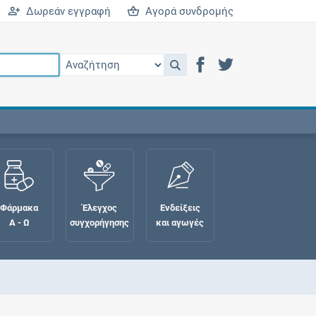
Δωρεάν εγγραφή
Αγορά συνδρομής
Φάρμακα
Έλεγχος
Ενδείξεις
Α - Ω
συγχορήγησης
και αγωγές