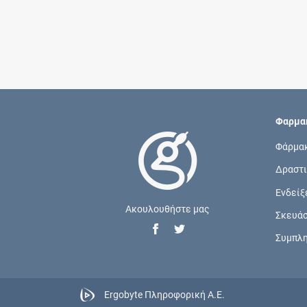
Φαρμακ
Φάρμα
Δραστι
Ενδείξ
Ακουλουθήστε μας
Σκευά
Συμπλ
Ergobyte Πληροφορική Α.Ε.