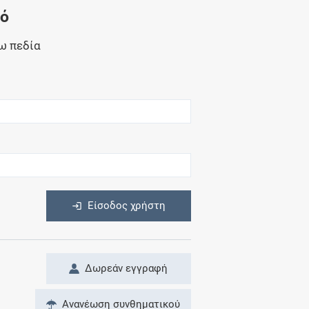
Μητρότητα
νό
και φάρμακα
ω πεδία
η
Είσοδος χρήστη
Δωρεάν εγγραφή
Ανανέωση συνθηματικού