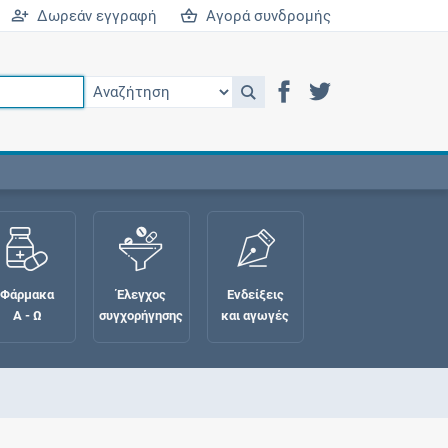
Δωρεάν εγγραφή
Αγορά συνδρομής
Φάρμακα
Έλεγχος
Ενδείξεις
Α - Ω
συγχορήγησης
και αγωγές