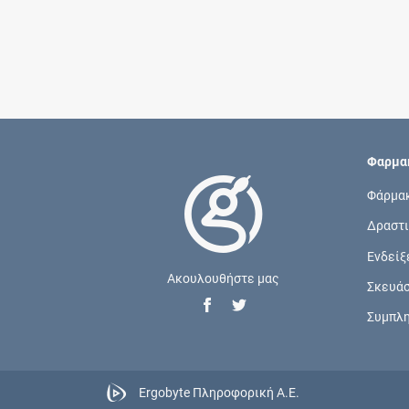
Φαρμακ
Φάρμα
Δραστι
Ενδείξ
Ακουλουθήστε μας
Σκευά
Συμπλ
Ergobyte Πληροφορική Α.Ε.