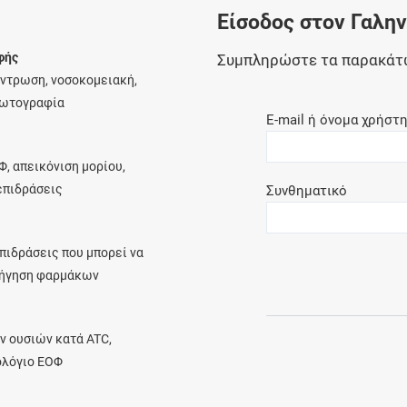
Είσοδος στον Γαλη
Ελέγξτε την αγωγή σας για αντενδείξεις και
αλληλεπιδράσεις μεταξύ των φαρμάκων
φής
Συμπληρώστε τα παρακάτ
έντρωση, νοσοκομειακή,
φωτογραφία
E-mail ή όνομα χρήστ
Οι συνταγές μου
Φ, απεικόνιση μορίου,
Αποθηκεύστε τις συνταγές σας και
λεπιδράσεις
Συνθηματικό
μοιραστείτε τις εύκολα και με ασφάλεια
πιδράσεις που μπορεί να
ρήγηση φαρμάκων
Μητρότητα και φάρμακα
Ενημερωθείτε για την ασφάλεια χορήγησης
ν ουσιών κατά ATC,
ενός φαρμάκου κατά τη διάρκεια της
ολόγιο ΕΟΦ
εγκυμοσύνης ή του θηλασμού