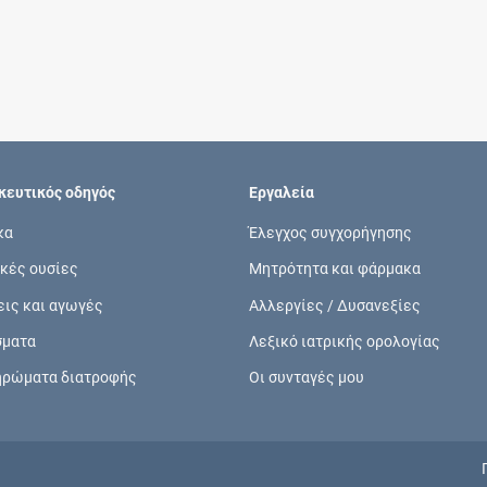
Συνδρομές
Μάθετε περισσότερα για τα οφέλη και τις
επιπλέον παροχές των συνδρομητικών
προγραμμάτων
ευτικός οδηγός
Εργαλεία
κα
Έλεγχος συγχορήγησης
κές ουσίες
Μητρότητα και φάρμακα
Ενδείξεις και αγωγές
εις και αγωγές
Αλλεργίες / Δυσανεξίες
Βρείτε θεραπευτικές ενδείξεις και αγωγές για
σματα
Λεξικό ιατρικής ορολογίας
νόσους, συμπτώματα και ιατρικές πράξεις
ηρώματα διατροφής
Οι συνταγές μου
Γνωρίζατε ότι...