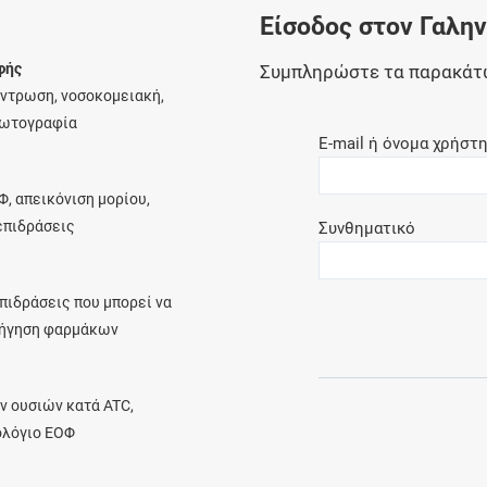
Είσοδος στον Γαλη
Ελέγξτε την αγωγή σας για αντενδείξεις και
αλληλεπιδράσεις μεταξύ των φαρμάκων
φής
Συμπληρώστε τα παρακάτ
έντρωση, νοσοκομειακή,
φωτογραφία
E-mail ή όνομα χρήστ
Οι συνταγές μου
Φ, απεικόνιση μορίου,
Αποθηκεύστε τις συνταγές σας και
λεπιδράσεις
Συνθηματικό
μοιραστείτε τις εύκολα και με ασφάλεια
πιδράσεις που μπορεί να
ρήγηση φαρμάκων
Μητρότητα και φάρμακα
Ενημερωθείτε για την ασφάλεια χορήγησης
ν ουσιών κατά ATC,
ενός φαρμάκου κατά τη διάρκεια της
ολόγιο ΕΟΦ
εγκυμοσύνης ή του θηλασμού