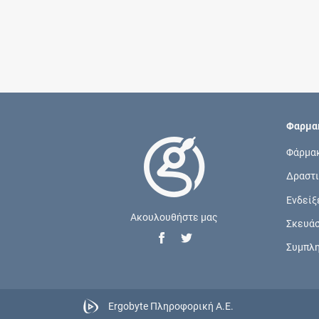
Φαρμακ
Φάρμα
Δραστι
Ενδείξ
Ακουλουθήστε μας
Σκευά
Συμπλ
Ergobyte Πληροφορική Α.Ε.