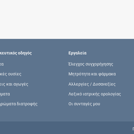
Συνδρομές
Μάθετε περισσότερα για τα οφέλη και τις
επιπλέον παροχές των συνδρομητικών
προγραμμάτων
ευτικός οδηγός
Εργαλεία
κα
Έλεγχος συγχορήγησης
κές ουσίες
Μητρότητα και φάρμακα
Ενδείξεις και αγωγές
εις και αγωγές
Αλλεργίες / Δυσανεξίες
Βρείτε θεραπευτικές ενδείξεις και αγωγές για
σματα
Λεξικό ιατρικής ορολογίας
νόσους, συμπτώματα και ιατρικές πράξεις
ηρώματα διατροφής
Οι συνταγές μου
Γνωρίζατε ότι...