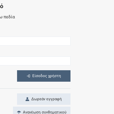
Μητρότητα
νό
και φάρμακα
ω πεδία
η
Είσοδος χρήστη
Δωρεάν εγγραφή
Ανανέωση συνθηματικού