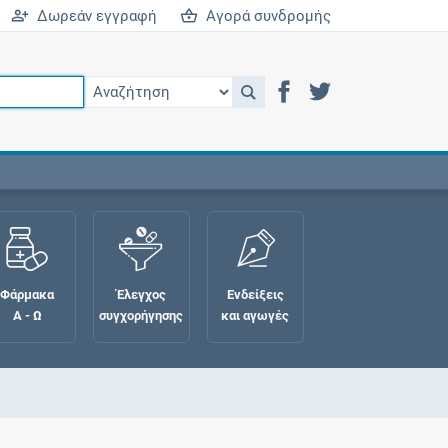
Δωρεάν εγγραφή
Αγορά συνδρομής
Φάρμακα
Έλεγχος
Ενδείξεις
Α - Ω
συγχορήγησης
και αγωγές