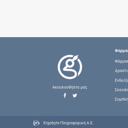
Φαρμακ
Φάρμα
Δραστι
Ενδείξ
Ακουλουθήστε μας
Σκευά
Συμπλ
Ergobyte Πληροφορική Α.Ε.