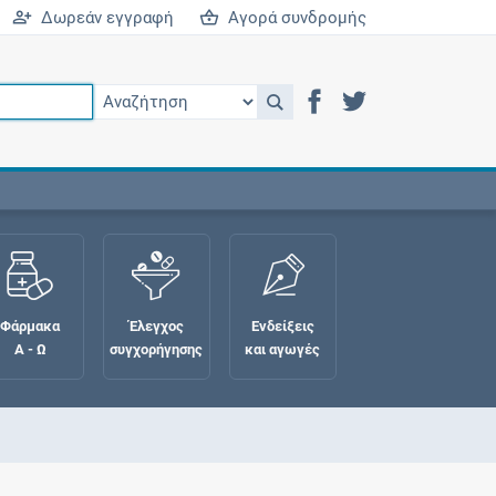
Δωρεάν εγγραφή
Αγορά συνδρομής
Φάρμακα
Έλεγχος
Ενδείξεις
Α - Ω
συγχορήγησης
και αγωγές