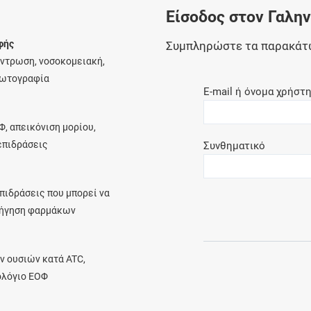
Είσοδος στον Γαλη
Ελέγξτε την αγωγή σας για αντενδείξεις και
αλληλεπιδράσεις μεταξύ των φαρμάκων
φής
Συμπληρώστε τα παρακάτ
έντρωση, νοσοκομειακή,
φωτογραφία
E-mail ή όνομα χρήστ
Οι συνταγές μου
Φ, απεικόνιση μορίου,
Αποθηκεύστε τις συνταγές σας και
λεπιδράσεις
Συνθηματικό
μοιραστείτε τις εύκολα και με ασφάλεια
πιδράσεις που μπορεί να
ρήγηση φαρμάκων
Μητρότητα και φάρμακα
Ενημερωθείτε για την ασφάλεια χορήγησης
ν ουσιών κατά ATC,
ενός φαρμάκου κατά τη διάρκεια της
ολόγιο ΕΟΦ
εγκυμοσύνης ή του θηλασμού