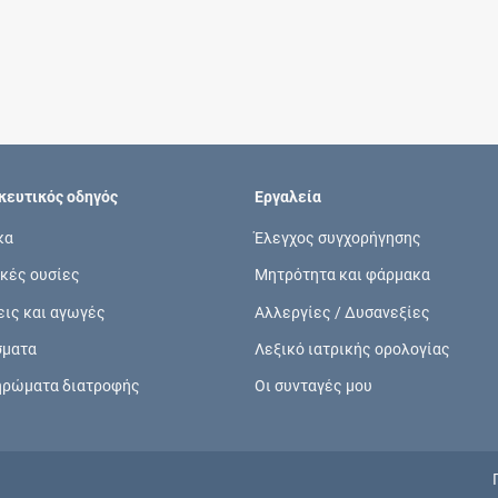
Συνδρομές
Μάθετε περισσότερα για τα οφέλη και τις
επιπλέον παροχές των συνδρομητικών
προγραμμάτων
ευτικός οδηγός
Εργαλεία
κα
Έλεγχος συγχορήγησης
κές ουσίες
Μητρότητα και φάρμακα
Ενδείξεις και αγωγές
εις και αγωγές
Αλλεργίες / Δυσανεξίες
Βρείτε θεραπευτικές ενδείξεις και αγωγές για
σματα
Λεξικό ιατρικής ορολογίας
νόσους, συμπτώματα και ιατρικές πράξεις
ηρώματα διατροφής
Οι συνταγές μου
Γνωρίζατε ότι...