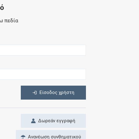
Μητρότητα
νό
και φάρμακα
ω πεδία
η
Είσοδος χρήστη
Δωρεάν εγγραφή
Ανανέωση συνθηματικού