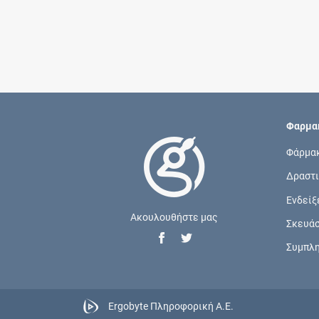
Φαρμακ
Φάρμα
Δραστι
Ενδείξ
Ακουλουθήστε μας
Σκευά
Συμπλ
Ergobyte Πληροφορική Α.Ε.