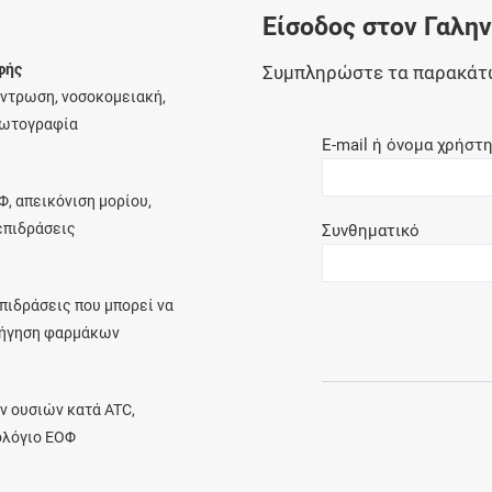
Είσοδος στον Γαλη
Ελέγξτε την αγωγή σας για αντενδείξεις και
αλληλεπιδράσεις μεταξύ των φαρμάκων
φής
Συμπληρώστε τα παρακάτ
έντρωση, νοσοκομειακή,
φωτογραφία
E-mail ή όνομα χρήστ
Οι συνταγές μου
Φ, απεικόνιση μορίου,
Αποθηκεύστε τις συνταγές σας και
λεπιδράσεις
Συνθηματικό
μοιραστείτε τις εύκολα και με ασφάλεια
πιδράσεις που μπορεί να
ρήγηση φαρμάκων
Μητρότητα και φάρμακα
Ενημερωθείτε για την ασφάλεια χορήγησης
ν ουσιών κατά ATC,
ενός φαρμάκου κατά τη διάρκεια της
ολόγιο ΕΟΦ
εγκυμοσύνης ή του θηλασμού