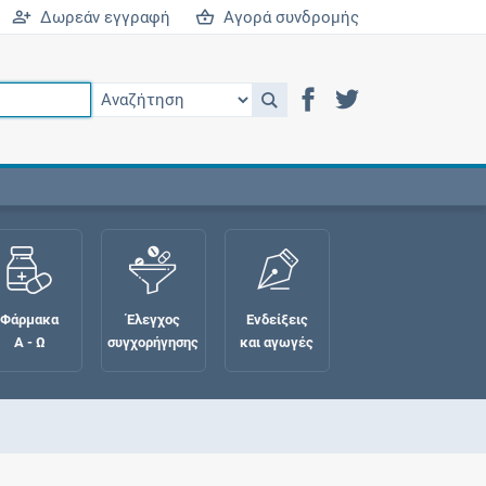
Δωρεάν εγγραφή
Αγορά συνδρομής
Φάρμακα
Έλεγχος
Ενδείξεις
Α - Ω
συγχορήγησης
και αγωγές