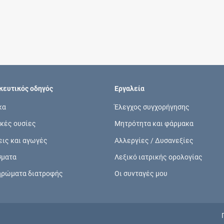
Συνδρομές
Μάθετε περισσότερα για τα οφέλη και τις
επιπλέον παροχές των συνδρομητικών
προγραμμάτων
ευτικός οδηγός
Εργαλεία
κα
Έλεγχος συγχορήγησης
κές ουσίες
Μητρότητα και φάρμακα
Ενδείξεις και αγωγές
εις και αγωγές
Αλλεργίες / Δυσανεξίες
Βρείτε θεραπευτικές ενδείξεις και αγωγές για
σματα
Λεξικό ιατρικής ορολογίας
νόσους, συμπτώματα και ιατρικές πράξεις
ηρώματα διατροφής
Οι συνταγές μου
Γνωρίζατε ότι...