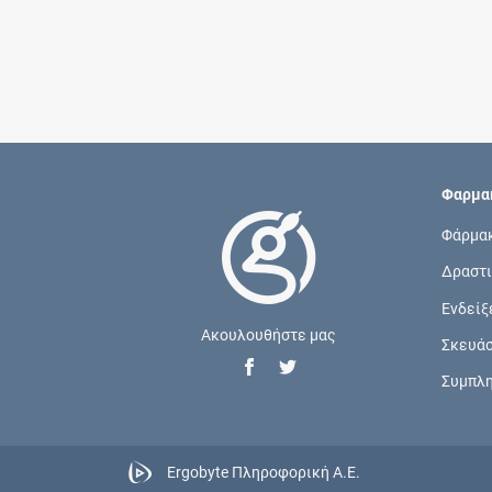
Φαρμακ
Φάρμα
Δραστι
Ενδείξ
Ακουλουθήστε μας
Σκευά
Συμπλ
Ergobyte Πληροφορική Α.Ε.