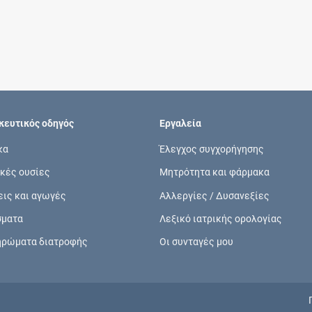
Συνδρομές
Μάθετε περισσότερα για τα οφέλη και τις
επιπλέον παροχές των συνδρομητικών
προγραμμάτων
ευτικός οδηγός
Εργαλεία
κα
Έλεγχος συγχορήγησης
κές ουσίες
Μητρότητα και φάρμακα
Ενδείξεις και αγωγές
εις και αγωγές
Αλλεργίες / Δυσανεξίες
Βρείτε θεραπευτικές ενδείξεις και αγωγές για
σματα
Λεξικό ιατρικής ορολογίας
νόσους, συμπτώματα και ιατρικές πράξεις
ηρώματα διατροφής
Οι συνταγές μου
Γνωρίζατε ότι...