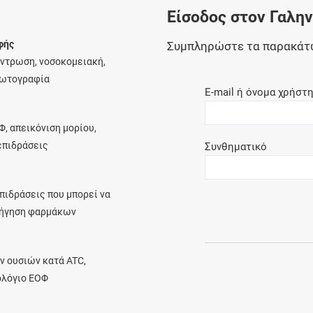
Είσοδος στον Γαλη
Ελέγξτε την αγωγή σας για αντενδείξεις και
αλληλεπιδράσεις μεταξύ των φαρμάκων
φής
Συμπληρώστε τα παρακάτ
έντρωση, νοσοκομειακή,
φωτογραφία
E-mail ή όνομα χρήστ
Οι συνταγές μου
Φ, απεικόνιση μορίου,
Αποθηκεύστε τις συνταγές σας και
λεπιδράσεις
Συνθηματικό
μοιραστείτε τις εύκολα και με ασφάλεια
πιδράσεις που μπορεί να
ρήγηση φαρμάκων
Μητρότητα και φάρμακα
Ενημερωθείτε για την ασφάλεια χορήγησης
ν ουσιών κατά ATC,
ενός φαρμάκου κατά τη διάρκεια της
ολόγιο ΕΟΦ
εγκυμοσύνης ή του θηλασμού