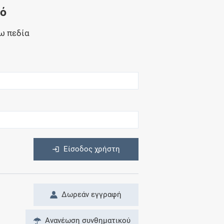
Μητρότητα
νό
και φάρμακα
ω πεδία
η
Είσοδος χρήστη
Δωρεάν εγγραφή
Ανανέωση συνθηματικού