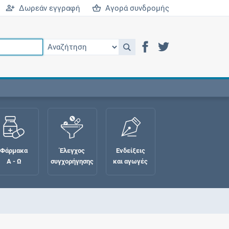
Δωρεάν εγγραφή
Αγορά συνδρομής
Φάρμακα
Έλεγχος
Ενδείξεις
Α - Ω
συγχορήγησης
και αγωγές