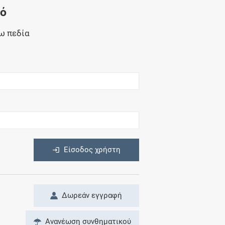
Μητρότητα
νό
και φάρμακα
ω πεδία
η
Είσοδος χρήστη
Δωρεάν εγγραφή
Ανανέωση συνθηματικού