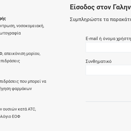
Είσοδος στον Γαλη
Ελέγξτε την αγωγή σας για αντενδείξεις και
αλληλεπιδράσεις μεταξύ των φαρμάκων
φής
Συμπληρώστε τα παρακάτ
έντρωση, νοσοκομειακή,
φωτογραφία
E-mail ή όνομα χρήστ
Οι συνταγές μου
Φ, απεικόνιση μορίου,
Αποθηκεύστε τις συνταγές σας και
λεπιδράσεις
Συνθηματικό
μοιραστείτε τις εύκολα και με ασφάλεια
πιδράσεις που μπορεί να
ρήγηση φαρμάκων
Μητρότητα και φάρμακα
Ενημερωθείτε για την ασφάλεια χορήγησης
ν ουσιών κατά ATC,
ενός φαρμάκου κατά τη διάρκεια της
ολόγιο ΕΟΦ
εγκυμοσύνης ή του θηλασμού