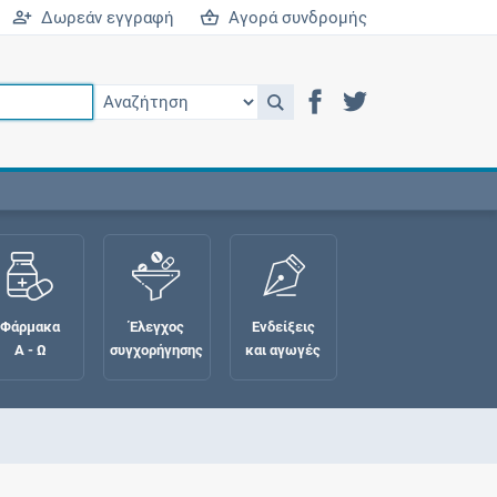
Δωρεάν εγγραφή
Αγορά συνδρομής
Φάρμακα
Έλεγχος
Ενδείξεις
Α - Ω
συγχορήγησης
και αγωγές