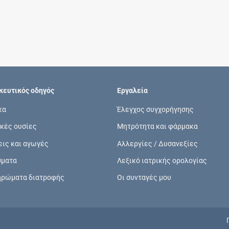
Συνδρομές
Μάθετε περισσότερα για τα οφέλη και τις
επιπλέον παροχές των συνδρομητικών
προγραμμάτων
ευτικός οδηγός
Εργαλεία
κα
Έλεγχος συγχορήγησης
κές ουσίες
Μητρότητα και φάρμακα
Ενδείξεις και αγωγές
εις και αγωγές
Αλλεργίες / Δυσανεξίες
Βρείτε θεραπευτικές ενδείξεις και αγωγές για
σματα
Λεξικό ιατρικής ορολογίας
νόσους, συμπτώματα και ιατρικές πράξεις
ηρώματα διατροφής
Οι συνταγές μου
Γνωρίζατε ότι...