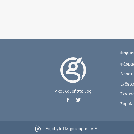
Φαρμακ
Φάρμα
Δραστι
Ενδείξ
Ακουλουθήστε μας
Σκευά
Συμπλ
Ergobyte Πληροφορική Α.Ε.