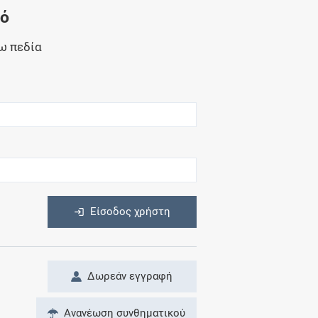
Μητρότητα
νό
και φάρμακα
ω πεδία
η
Είσοδος χρήστη
Δωρεάν εγγραφή
Ανανέωση συνθηματικού