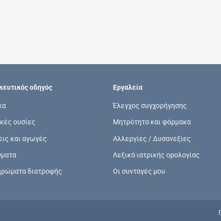
Συνδρομές
Μάθετε περισσότερα για τα οφέλη και τις
επιπλέον παροχές των συνδρομητικών
προγραμμάτων
ευτικός οδηγός
Εργαλεία
κα
Έλεγχος συγχορήγησης
κές ουσίες
Μητρότητα και φάρμακα
Ενδείξεις και αγωγές
εις και αγωγές
Αλλεργίες / Δυσανεξίες
Βρείτε θεραπευτικές ενδείξεις και αγωγές για
σματα
Λεξικό ιατρικής ορολογίας
νόσους, συμπτώματα και ιατρικές πράξεις
ηρώματα διατροφής
Οι συνταγές μου
Γνωρίζατε ότι...