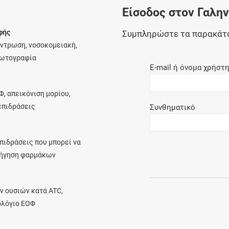
Είσοδος στον Γαλη
Ελέγξτε την αγωγή σας για αντενδείξεις και
αλληλεπιδράσεις μεταξύ των φαρμάκων
φής
Συμπληρώστε τα παρακάτ
έντρωση, νοσοκομειακή,
φωτογραφία
E-mail ή όνομα χρήστ
Οι συνταγές μου
Φ, απεικόνιση μορίου,
Αποθηκεύστε τις συνταγές σας και
λεπιδράσεις
Συνθηματικό
μοιραστείτε τις εύκολα και με ασφάλεια
πιδράσεις που μπορεί να
ρήγηση φαρμάκων
Μητρότητα και φάρμακα
Ενημερωθείτε για την ασφάλεια χορήγησης
ν ουσιών κατά ATC,
ενός φαρμάκου κατά τη διάρκεια της
ολόγιο ΕΟΦ
εγκυμοσύνης ή του θηλασμού