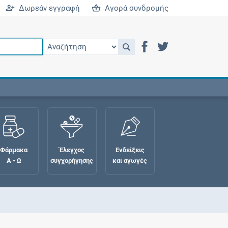
Δωρεάν εγγραφή
Αγορά συνδρομής
Φάρμακα
Έλεγχος
Ενδείξεις
Α - Ω
συγχορήγησης
και αγωγές