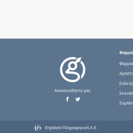
Φαρμακ
Φάρμα
Δραστι
Ενδείξ
Ακουλουθήστε μας
Σκευά
Συμπλ
Ergobyte Πληροφορική Α.Ε.