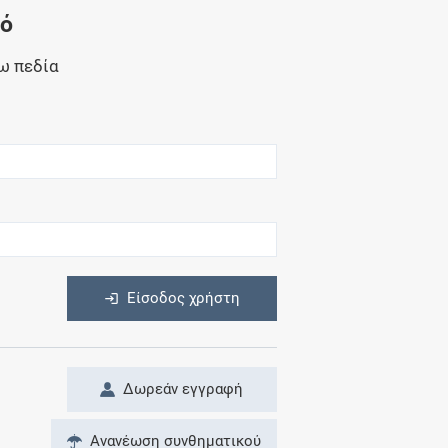
Μητρότητα
νό
και φάρμακα
ω πεδία
η
Είσοδος χρήστη
Δωρεάν εγγραφή
Ανανέωση συνθηματικού