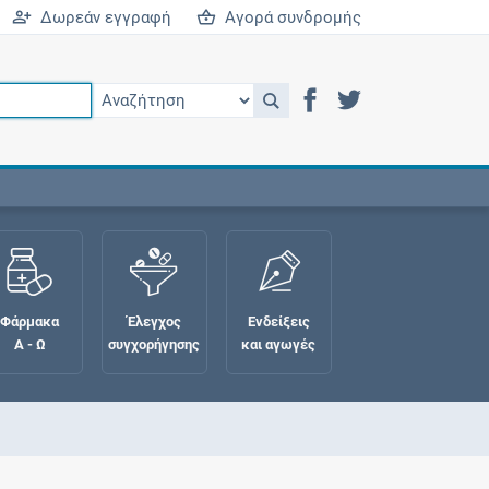
Δωρεάν εγγραφή
Αγορά συνδρομής
Φάρμακα
Έλεγχος
Ενδείξεις
Α - Ω
συγχορήγησης
και αγωγές