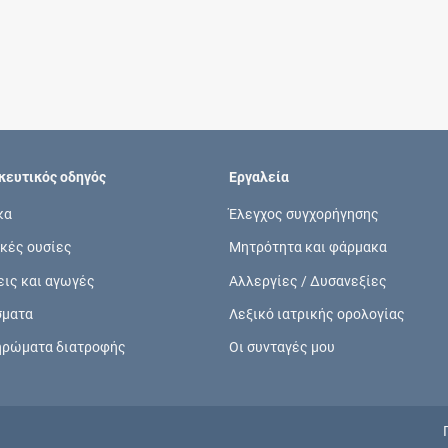
Συνδρομές
Μάθετε περισσότερα για τα οφέλη και τις
επιπλέον παροχές των συνδρομητικών
προγραμμάτων
ευτικός οδηγός
Εργαλεία
κα
Έλεγχος συγχορήγησης
κές ουσίες
Μητρότητα και φάρμακα
Ενδείξεις και αγωγές
εις και αγωγές
Αλλεργίες / Δυσανεξίες
Βρείτε θεραπευτικές ενδείξεις και αγωγές για
σματα
Λεξικό ιατρικής ορολογίας
νόσους, συμπτώματα και ιατρικές πράξεις
ηρώματα διατροφής
Οι συνταγές μου
Γνωρίζατε ότι...