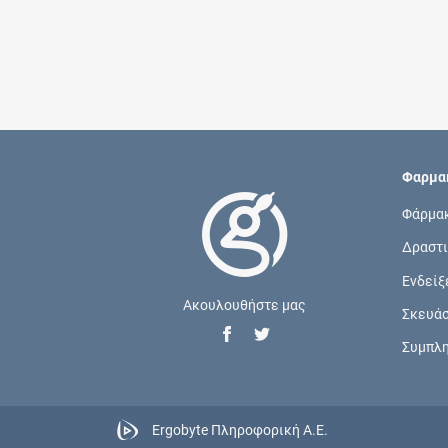
Φαρμακ
Φάρμα
Δραστι
Ενδείξ
Ακουλουθήστε μας
Σκευά
Συμπλ
Ergobyte Πληροφορική Α.Ε.