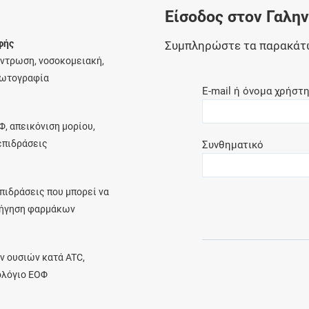
Είσοδος στον Γαλη
Ελέγξτε την αγωγή σας για αντενδείξεις και
αλληλεπιδράσεις μεταξύ των φαρμάκων
φής
Συμπληρώστε τα παρακάτ
έντρωση, νοσοκομειακή,
φωτογραφία
E-mail ή όνομα χρήστ
Οι συνταγές μου
Φ, απεικόνιση μορίου,
Αποθηκεύστε τις συνταγές σας και
λεπιδράσεις
Συνθηματικό
μοιραστείτε τις εύκολα και με ασφάλεια
πιδράσεις που μπορεί να
ρήγηση φαρμάκων
Μητρότητα και φάρμακα
Ενημερωθείτε για την ασφάλεια χορήγησης
ν ουσιών κατά ATC,
ενός φαρμάκου κατά τη διάρκεια της
ολόγιο ΕΟΦ
εγκυμοσύνης ή του θηλασμού