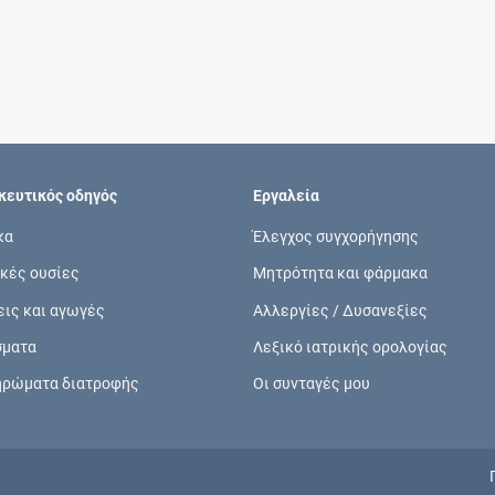
Συνδρομές
Μάθετε περισσότερα για τα οφέλη και τις
επιπλέον παροχές των συνδρομητικών
προγραμμάτων
ευτικός οδηγός
Εργαλεία
κα
Έλεγχος συγχορήγησης
κές ουσίες
Μητρότητα και φάρμακα
Ενδείξεις και αγωγές
εις και αγωγές
Αλλεργίες / Δυσανεξίες
Βρείτε θεραπευτικές ενδείξεις και αγωγές για
σματα
Λεξικό ιατρικής ορολογίας
νόσους, συμπτώματα και ιατρικές πράξεις
ηρώματα διατροφής
Οι συνταγές μου
Γνωρίζατε ότι...