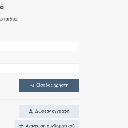
Μητρότητα
νό
και φάρμακα
ω πεδία
η
Είσοδος χρήστη
Δωρεάν εγγραφή
Ανανέωση συνθηματικού