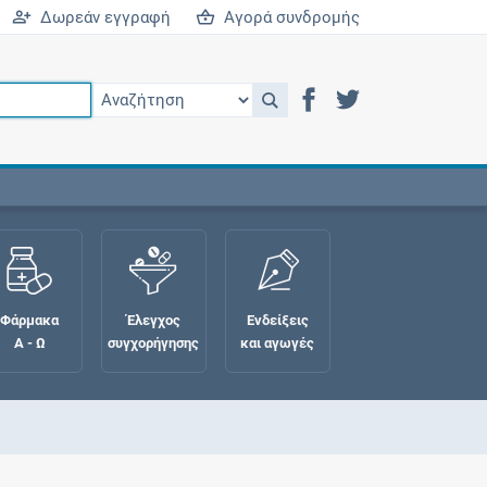
Δωρεάν εγγραφή
Αγορά συνδρομής
Φάρμακα
Έλεγχος
Ενδείξεις
Α - Ω
συγχορήγησης
και αγωγές