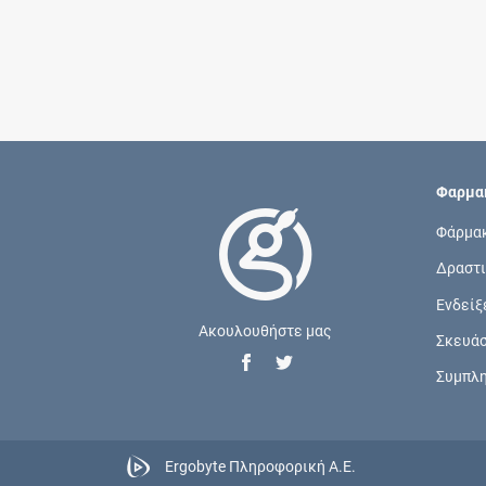
Φαρμακ
Φάρμα
Δραστι
Ενδείξ
Ακουλουθήστε μας
Σκευά
Συμπλ
Ergobyte Πληροφορική Α.Ε.