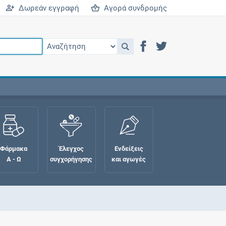
Δωρεάν εγγραφή
Αγορά συνδρομής
Φάρμακα
Έλεγχος
Ενδείξεις
Α - Ω
συγχορήγησης
και αγωγές