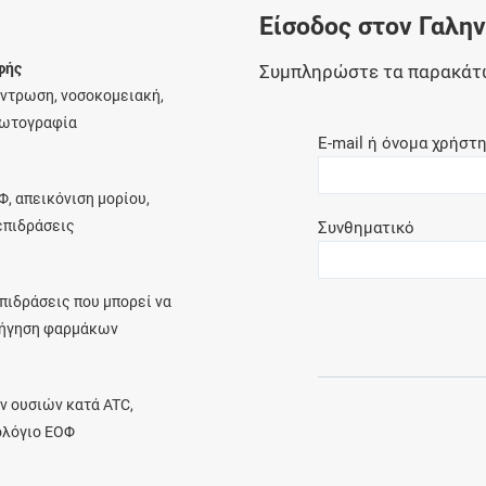
Είσοδος στον Γαλη
Ελέγξτε την αγωγή σας για αντενδείξεις και
αλληλεπιδράσεις μεταξύ των φαρμάκων
φής
Συμπληρώστε τα παρακάτ
έντρωση, νοσοκομειακή,
φωτογραφία
E-mail ή όνομα χρήστ
Οι συνταγές μου
Φ, απεικόνιση μορίου,
Αποθηκεύστε τις συνταγές σας και
λεπιδράσεις
Συνθηματικό
μοιραστείτε τις εύκολα και με ασφάλεια
πιδράσεις που μπορεί να
ρήγηση φαρμάκων
Μητρότητα και φάρμακα
Ενημερωθείτε για την ασφάλεια χορήγησης
ν ουσιών κατά ATC,
ενός φαρμάκου κατά τη διάρκεια της
ολόγιο ΕΟΦ
εγκυμοσύνης ή του θηλασμού