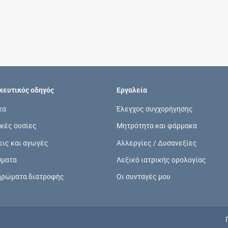
Συνδρομές
Μάθετε περισσότερα για τα οφέλη και τις
επιπλέον παροχές των συνδρομητικών
προγραμμάτων
ευτικός οδηγός
Εργαλεία
κα
Έλεγχος συγχορήγησης
κές ουσίες
Μητρότητα και φάρμακα
Ενδείξεις και αγωγές
εις και αγωγές
Αλλεργίες / Δυσανεξίες
Βρείτε θεραπευτικές ενδείξεις και αγωγές για
σματα
Λεξικό ιατρικής ορολογίας
νόσους, συμπτώματα και ιατρικές πράξεις
ηρώματα διατροφής
Οι συνταγές μου
Γνωρίζατε ότι...