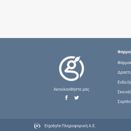
Φαρμακ
Φάρμα
Δραστι
Ενδείξ
Ακουλουθήστε μας
Σκευά
Συμπλ
Ergobyte Πληροφορική Α.Ε.