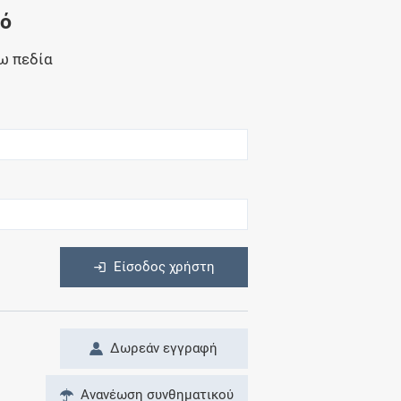
Μητρότητα
νό
και φάρμακα
ω πεδία
η
Είσοδος χρήστη
Δωρεάν εγγραφή
Ανανέωση συνθηματικού