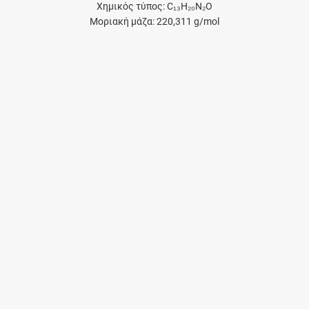
Χημικός τύπος: C₁₃H₂₀N₂O
Μοριακή μάζα: 220,311 g/mol