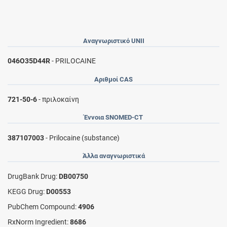
Αναγνωριστικό UNII
046O35D44R
- PRILOCAINE
Αριθμοί CAS
721-50-6
- πριλοκαίνη
Έννοια SNOMED-CT
387107003
- Prilocaine (substance)
Άλλα αναγνωριστικά
DrugBank Drug:
DB00750
KEGG Drug:
D00553
PubChem Compound:
4906
RxNorm Ingredient:
8686