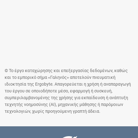
© Το έργο καταχώρησης και επεξεργασίας δεδομένων, καθώς
και το εμπορικό σήμα «Γαληνός» αποτελούν πνευματική
ιδιοκτησία της Ergobyte. Απαγορεύεται η χρήση ή αναπαραγωγή
του έργου σε οποιοδήποτε μέσο, εφαρμογή ή συσκευή,
συμπεριλαμβανομένης της χρήσης για εκπαίδευση ή ανάπτυξη
τεχνητής νοημοσύνης (AI), μηχανικής μάθησης ή παρόμοιων
τεχνολογιών, χωρίς προηγούμενη γραπτή άδεια.