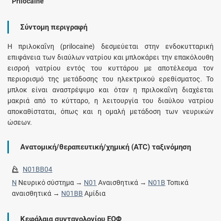
Prilocaine
Σύντομη περιγραφή
Η πριλοκαΐνη (prilocaine) δεσμεύεται στην ενδοκυτταρική
επιφάνεια των διαύλων νατρίου και μπλοκάρει την επακόλουθη
εισροή νατρίου εντός του κυττάρου με αποτέλεσμα τον
περιορισμό της μετάδοσης του ηλεκτρικού ερεθίσματος. Το
μπλοκ είναι αναστρέψιμο και όταν η πριλοκαΐνη διαχέεται
μακριά από το κύτταρο, η λειτουργία του διαύλου νατρίου
αποκαθίσταται, όπως και η ομαλή μετάδοση των νευρικών
ώσεων.
Ανατομική/θεραπευτική/χημική (ATC) ταξινόμηση
N01BB04
N
Νευρικό σύστημα →
N01
Αναισθητικά →
N01B
Τοπικά
αναισθητικά →
N01BB
Αμίδια
Κεφάλαια συνταγολογίου ΕΟΦ