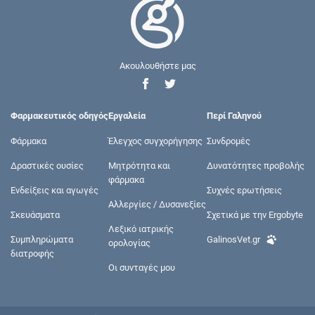
Ακουλουθήστε μας
Φαρμακευτικός οδηγός
Εργαλεία
Περί Γαληνού
Φάρμακα
Έλεγχος συγχορήγησης
Συνδρομές
Δραστικές ουσίες
Μητρότητα και
Δυνατότητες προβολής
φάρμακα
Ενδείξεις και αγωγές
Συχνές ερωτήσεις
Αλλεργίες / Δυσανεξίες
Σκευάσματα
Σχετικά με την Ergobyte
Λεξικό ιατρικής
Συμπληρώματα
GalinosVet.gr
ορολογίας
διατροφής
Οι συνταγές μου