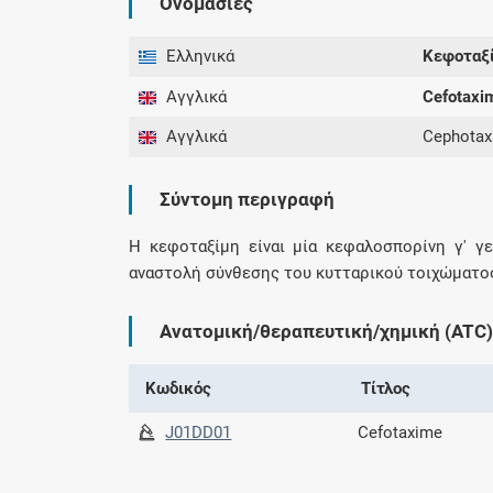
Ονομασίες
Ελληνικά
Κεφοταξ
Αγγλικά
Cefotaxi
Αγγλικά
Cephota
Σύντομη περιγραφή
Η κεφοταξίμη είναι μία κεφαλοσπορίνη γ' γε
αναστολή σύνθεσης του κυτταρικού τοιχώματο
Ανατομική/θεραπευτική/χημική (ATC)
Κωδικός
Τίτλος
J01DD01
Cefotaxime