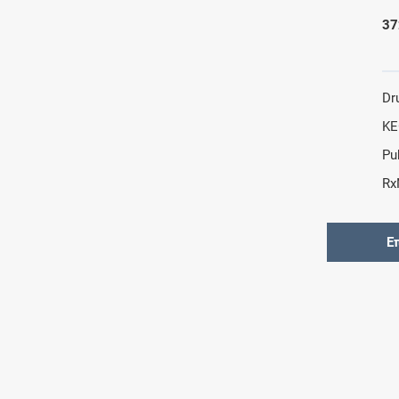
37
Dr
KE
Pu
Rx
Ε