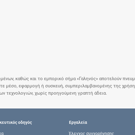
μένων, καθώς και το εμπορικό σήμα «Γαληνός» αποτελούν πνευμα
ε μέσο, εφαρμογή ή συσκευή, συμπεριλαμβανομένης της χρήσης
ιων τεχνολογιών, χωρίς προηγούμενη γραπτή άδεια.
ευτικός οδηγός
Εργαλεία
κα
Έλεγχος συγχορήγησης