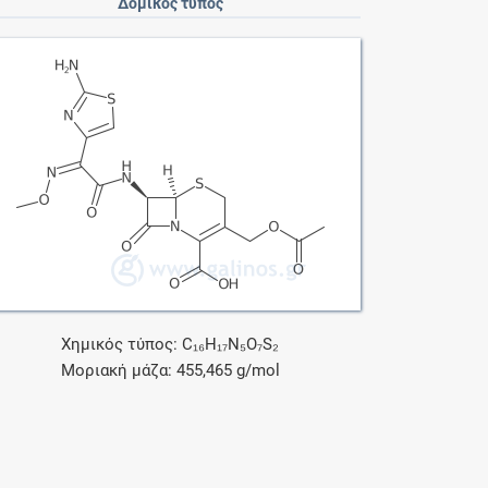
Δομικός τύπος
Χημικός τύπος: C₁₆H₁₇N₅O₇S₂
Μοριακή μάζα: 455,465 g/mol