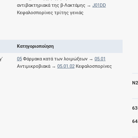
αντιβακτηριακά της β-Λακτάμης →
J01DD
Μοιραζόμαστε μαζί σας γεγονότα της
πορείας του Galinos.gr από το 2011 μέχρι
Κεφαλοσπορίνες τρίτης γενιάς
σήμερα
Κατηγοριοποίηση
γ'
05
Φάρμακα κατά των λοιμώξεων →
05.01
Αντιμικροβιακά →
05.01.02
Κεφαλοσπορίνες
N2
63
64