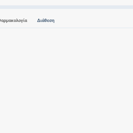
Ελέγξτε την αγωγή σας για αντενδείξεις και
αλληλεπιδράσεις μεταξύ των φαρμάκων
Φαρμακολογία
Διάθεση
Οι συνταγές μου
Αποθηκεύστε τις συνταγές σας και
μοιραστείτε τις εύκολα και με ασφάλεια
Μητρότητα και φάρμακα
Ενημερωθείτε για την ασφάλεια χορήγησης
ενός φαρμάκου κατά τη διάρκεια της
εγκυμοσύνης ή του θηλασμού