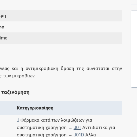
ίμη
Συνδρομές
me
Μάθετε περισσότερα για τα οφέλη και τις
xime
επιπλέον παροχές των συνδρομητικών
προγραμμάτων
νεάς και η αντιμικροβιακή δράση της συνίσταται στην
ς των μικροβίων.
Ενδείξεις και αγωγές
Βρείτε θεραπευτικές ενδείξεις και αγωγές για
 ταξινόμηση
νόσους, συμπτώματα και ιατρικές πράξεις
Κατηγοριοποίηση
J
Φάρμακα κατά των λοιμώξεων για
συστηματική χορήγηση →
J01
Αντιβιοτικά για
Γνωρίζατε ότι...
συστηματική χορήγηση →
J01D
Άλλα