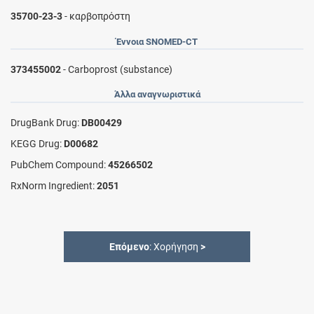
35700-23-3
- καρβοπρόστη
Έννοια SNOMED-CT
373455002
- Carboprost (substance)
Άλλα αναγνωριστικά
DrugBank Drug:
DB00429
KEGG Drug:
D00682
PubChem Compound:
45266502
RxNorm Ingredient:
2051
Επόμενο
: Χορήγηση
>