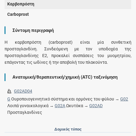
Καρβοπρόστη
Carboprost
Σύντομη περιγραφή
Η καρβοπρόστη (carboprost) είναι μία συνθετική
προσταγλανδίνη. Συνδεόμενη με τον υποδοχέα της
προσταγλανδίνης Ε2, προκαλεί συσπάσεις του μυομητρίου,
επάγοντας τις ωδίνες ή την αποβολή του πλακούντα.
Ανατομική/θεραπευτική/χημική (ATC) ταξινόμηση
G02AD04
G
Ουροποιογεννητικό σύστημα και ορμόνες του φύλου →
G02
Λοιπά γυναικολογικά →
G02A
Ωκυτόκα →
G02AD
Προσταγλανδίνες
Δομικός τύπος