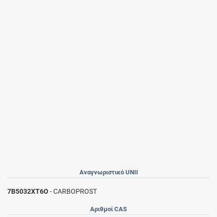
Αναγνωριστικό UNII
7B5032XT6O
- CARBOPROST
Αριθμοί CAS