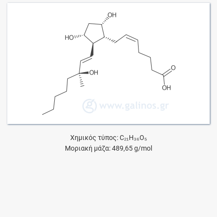
Χημικός τύπος: C₂₁H₃₆O₅
Μοριακή μάζα: 489,65 g/mol