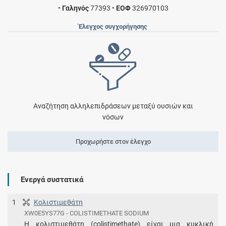
•
Γαληνός
77393
•
ΕΟΦ
326970103
Έλεγχος συγχορήγησης
Αναζήτηση αλληλεπιδράσεων μεταξύ ουσιών και
νόσων
Προχωρήστε στον έλεγχο
Ενεργά συστατικά
1
Κολιστιμεθάτη
XW0E5YS77G - COLISTIMETHATE SODIUM
Η κολιστιμεθάτη (colistimethate) είναι μια κυκλική