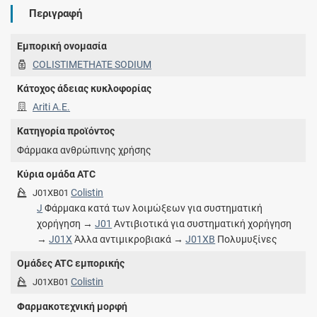
Περιγραφή
Εμπορική ονομασία
COLISTIMETHATE SODIUM
Κάτοχος άδειας κυκλοφορίας
Ariti Α.Ε.
Κατηγορία προϊόντος
Φάρμακα ανθρώπινης χρήσης
Κύρια ομάδα ATC
Colistin
J01XB01
J
Φάρμακα κατά των λοιμώξεων για συστηματική
χορήγηση →
J01
Αντιβιοτικά για συστηματική χορήγηση
→
J01X
Άλλα αντιμικροβιακά →
J01XB
Πολυμυξίνες
Ομάδες ATC εμπορικής
Colistin
J01XB01
Φαρμακοτεχνική μορφή