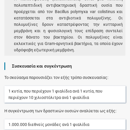
πολυπεπτιδική αντιβακτηριακή δραστική ουσία που
προέρχεται από τον Bacillus polymyxa var colistinus και
κατατάσσεται στα αντιβιοτικά πολυμυξίνης. Οι
πολυμυξίνες δρουν καταστρέφοντας την κυτταρική
μεμβράνη και η φυσιολογική τους επίδραση συντελεί
στον θάνατο του βακτηρίου. Οι πολυμυξίνες είναι
εκλεκτικές για Gram-αρνητικά βακτήρια, τα οποία έχουν
υδρόφοβη εξωτερική μεμβράνη.
Συσκευασία και συγκέντρωση
Το σκεύασμα παρουσιάζει τον εξής τρόπο συσκευασίας:
1
κυτία
, που περιέχουν
1
φιαλίδια
ανά
1
κυτία
, που
περιέχουν
10
χιλιοστόλιτρα
ανά
1
φιαλίδια
Η συγκέντρωση των δραστικών ουσιών αναλύεται ως εξής:
1.000.000
διεθνείς μονάδες
ανά
1
φιαλίδια