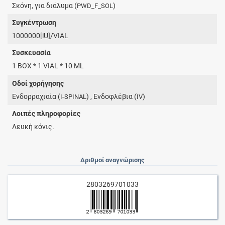
Σκόνη, για διάλυμα (
)
PWD_F_SOL
Συγκέντρωση
1000000[iU]/VIAL
Συσκευασία
1 BOX * 1 VIAL * 10 ML
Οδοί χορήγησης
Ενδορραχιαία (
) , Ενδοφλέβια (
)
I-SPINAL
IV
Λοιπές πληροφορίες
Λευκή κόνις.
Αριθμοί αναγνώρισης
2803269701033