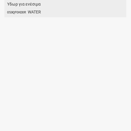
Ύδωρ για ενέσιμα
WATER
059QF0KO0R