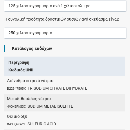
125
χιλιοστογραμμάρια
ανά
1
χιλιοστόλιτρα
Η συνολική ποσότητα δραστικών ουσιών ανά σκεύασμα είναι:
250
χιλιοστογραμμάρια
Κατάλογος εκδόχων
Περιγραφή
Κωδικός UNII
Διένυδρο κιτρικό νάτριο
TRISODIUM CITRATE DIHYDRATE
B22547B95K
Μεταδιθειώδες νάτριο
SODIUM METABISULFITE
4VON5FNS3C
Θειικό οξύ
SULFURIC ACID
O40UQP6WCF