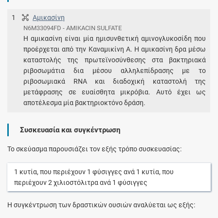
1
Αμικασίνη
N6M33094FD - AMIKACIN SULFATE
Η αμικασίνη είναι μία ημισυνθετική αμινογλυκοσίδη που
προέρχεται από την Καναμικίνη Α. Η αμικασίνη δρα μέσω
καταστολής της πρωτεϊνοσύνθεσης στα βακτηριακά
ριβοσωμάτια δια μέσου αλληλεπίδρασης με το
ριβοσωμιακά RNA και διαδοχική καταστολή της
μετάφρασης σε ευαίσθητα μικρόβια. Αυτό έχει ως
αποτέλεσμα μία βακτηριοκτόνο δράση.
Συσκευασία και συγκέντρωση
Το σκεύασμα παρουσιάζει τον εξής τρόπο συσκευασίας:
1
κυτία
, που περιέχουν
1
φύσιγγες
ανά
1
κυτία
, που
περιέχουν
2
χιλιοστόλιτρα
ανά
1
φύσιγγες
Η συγκέντρωση των δραστικών ουσιών αναλύεται ως εξής: