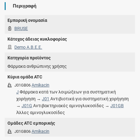
Περιγραφή
Εμπορική ονομασία
BRUSE
Κάτοχος άδειας κυκλοφορίας
Demo Α.Β.Ε.Ε.
Κατηγορία προϊόντος
Φάρμακα ανθρώπινης χρήσης
Κύρια ομάδα ATC
Amikacin
J01GB06
J
Φάρμακα κατά των λοιμώξεων για συστηματική
χορήγηση →
J01
Αντιβιοτικά για συστηματική χορήγηση
→
J01G
Αντιβακτηριακές αμινογλυκοσίδες →
J01GB
Άλλες αμινογλυκοσίδες
Ομάδες ATC εμπορικής
Amikacin
J01GB06