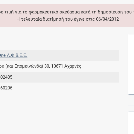
σε τιμή για το φαρμακευτικό σκεύασμα κατά τη δημοσίευση του
Συνδρομές
Η τελευταία διατίμησή του έγινε στις 06/04/2012
Μάθετε περισσότερα για τα οφέλη και τις
επιπλέον παροχές των συνδρομητικών
προγραμμάτων
ne Α.Φ.Β.Ε.Ε.
ου (και Επαμεινώνδα) 30, 13671 Αχαρνές
Ενδείξεις και αγωγές
402405
460206
Βρείτε θεραπευτικές ενδείξεις και αγωγές για
νόσους, συμπτώματα και ιατρικές πράξεις
Γνωρίζατε ότι...