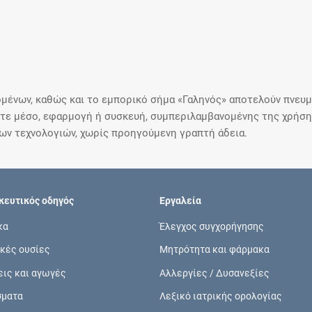
μένων, καθώς και το εμπορικό σήμα «Γαληνός» αποτελούν πνευμα
ε μέσο, εφαρμογή ή συσκευή, συμπεριλαμβανομένης της χρήσης
ιων τεχνολογιών, χωρίς προηγούμενη γραπτή άδεια.
ευτικός οδηγός
Εργαλεία
κα
Έλεγχος συγχορήγησης
κές ουσίες
Μητρότητα και φάρμακα
εις και αγωγές
Αλλεργίες / Δυσανεξίες
σματα
Λεξικό ιατρικής ορολογίας