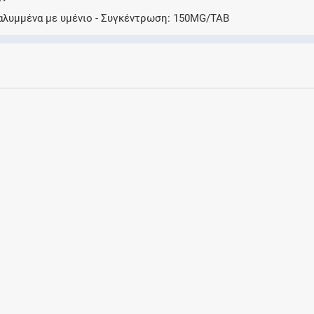
Ελέγξτε την αγωγή σας για αντενδείξεις και
αλυμμένα με υμένιο
Συγκέντρωση
150MG/TAB
αλληλεπιδράσεις μεταξύ των φαρμάκων
Οι συνταγές μου
Αποθηκεύστε τις συνταγές σας και
μοιραστείτε τις εύκολα και με ασφάλεια
Μητρότητα και φάρμακα
Ενημερωθείτε για την ασφάλεια χορήγησης
ενός φαρμάκου κατά τη διάρκεια της
εγκυμοσύνης ή του θηλασμού