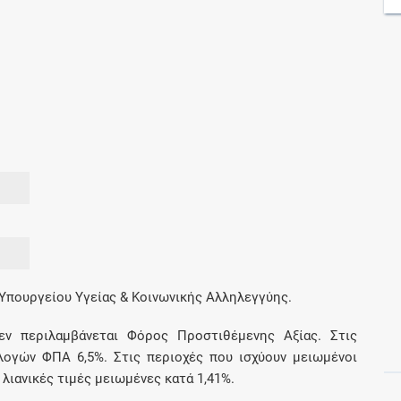
Μοιραζόμαστε μαζί σας γεγονότα της
πορείας του Galinos.gr από το 2011 μέχρι
σήμερα
 Υπουργείου Υγείας & Κοινωνικής Αλληλεγγύης.
εν περιλαμβάνεται Φόρος Προστιθέμενης Αξίας. Στις
αλογών ΦΠΑ 6,5%. Στις περιοχές που ισχύουν μειωμένοι
ιανικές τιμές μειωμένες κατά 1,41%.