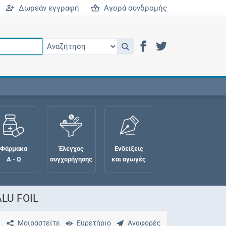
Δωρεάν εγγραφή
Αγορά συνδρομής
Φάρμακα
Έλεγχος
Ενδείξεις
Α - Ω
συγχορήγησης
και αγωγές
LU FOIL
Μοιραστείτε
Ευρετήριο
Αναφορές