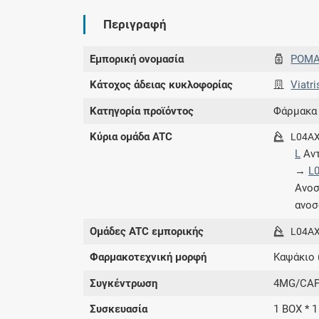
Περιγραφή
Εμπορική ονομασία
POMA
Κάτοχος άδειας κυκλοφορίας
Viatri
Κατηγορία προϊόντος
Φάρμακα
Κύρια ομάδα ATC
L04A
L
Αντ
→
L
Ανοσ
ανοσ
Ομάδες ATC εμπορικής
L04A
Φαρμακοτεχνική μορφή
Καψάκιο 
Συγκέντρωση
4MG/CA
Συσκευασία
1 BOX * 