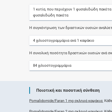
1
κυτία
, που περιέχουν
1
φυσαλιδώδη πακέτα
φυσαλιδώδη πακέτα
Η συγκέντρωση των δραστικών ουσιών αναλύετ
4
χιλιοστογραμμάρια
ανά
1
καψάκιο
Η συνολική ποσότητα δραστικών ουσιών ανά σκ
84
χιλιοστογραμμάρια
Ποιοτική και ποσοτική σύνθεση
Pomalidomide/Faran 1 mg σκληρά καψάκια:
Κάθε
Pomalidomide/Faran 2 mg σκληρά καψάκια:
Κάθε