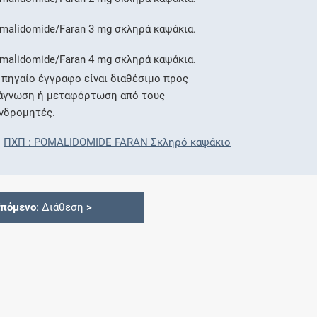
malidomide/Faran 3 mg σκληρά καψάκια.
malidomide/Faran 4 mg σκληρά καψάκια.
 πηγαίο έγγραφο είναι διαθέσιμο προς
άγνωση ή μεταφόρτωση από τους
νδρομητές.
ΠΧΠ : POMALIDOMIDE FARAN Σκληρό καψάκιο
Επόμενο
: Διάθεση
>