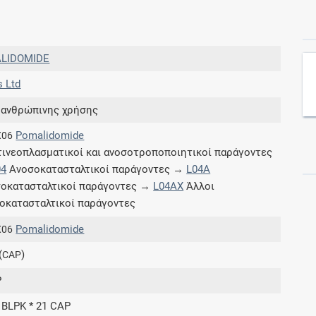
Συνδρομές
LIDOMIDE
Μάθετε περισσότερα για τα οφέλη και τις
s Ltd
επιπλέον παροχές των συνδρομητικών
προγραμμάτων
 ανθρώπινης χρήσης
Pomalidomide
X06
ινεοπλασματικοί και ανοσοτροποποιητικοί παράγοντες
04
Ανοσοκατασταλτικοί παράγοντες →
L04A
Ενδείξεις και αγωγές
οκατασταλτικοί παράγοντες →
L04AX
Άλλοι
οκατασταλτικοί παράγοντες
Βρείτε θεραπευτικές ενδείξεις και αγωγές για
νόσους, συμπτώματα και ιατρικές πράξεις
Pomalidomide
X06
(
)
CAP
P
Γνωρίζατε ότι...
1 BLPK * 21 CAP