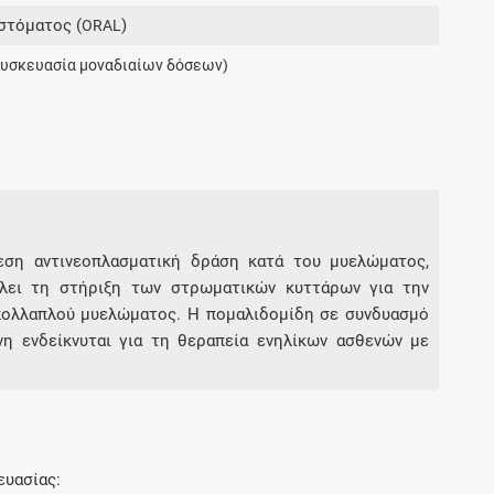
Μοιραζόμαστε μαζί σας γεγονότα της
στόματος (
)
ORAL
πορείας του Galinos.gr από το 2011 μέχρι
σήμερα
συσκευασία μοναδιαίων δόσεων)
μεση αντινεοπλασματική δράση κατά του μυελώματος,
λλει τη στήριξη των στρωματικών κυττάρων για την
πολλαπλού μυελώματος. Η πομαλιδομίδη σε συνδυασμό
η ενδείκνυται για τη θεραπεία ενηλίκων ασθενών με
ευασίας: